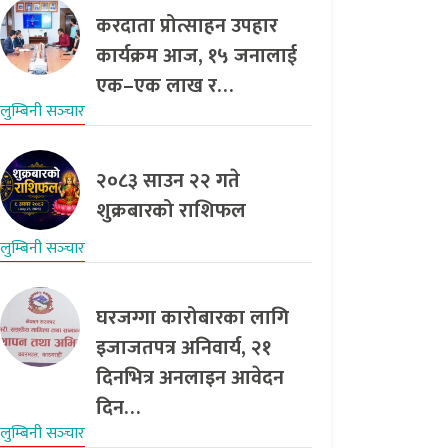
करदाता प्रोत्साहन उपहार
कार्यक्रम आज, १५ जनालाई
एक–एक लाख र…
लुम्बिनी सञ्‍चार
२०८३ साउन २२ गते
शुक्रबारको राशिफल
लुम्बिनी सञ्‍चार
घरजग्गा कारोबारका लागि
इजाजतपत्र अनिवार्य, २१
दिनभित्र अनलाइन आवेदन
दिन…
लुम्बिनी सञ्‍चार