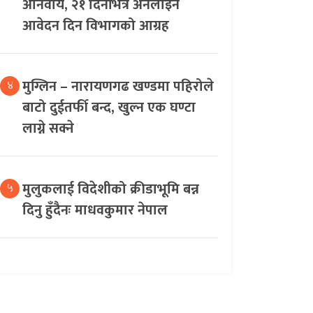
अनिवार्य, २१ दिनभित्र अनलाइन
आवेदन दिन विभागको आग्रह
मुग्लिन – नारायणगढ खण्डमा पहिरोले
४
बाटो दुईतर्फी बन्द, खुल्न एक घण्टा
लाग्ने सक्ने
मुलुकलाई विदेशीको क्रीडाभूमि बन्न
५
दिनु हुँदैनः माधवकुमार नेपाल