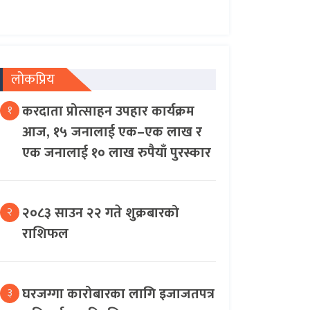
लोकप्रिय
करदाता प्रोत्साहन उपहार कार्यक्रम
१
आज, १५ जनालाई एक–एक लाख र
एक जनालाई १० लाख रुपैयाँ पुरस्कार
२०८३ साउन २२ गते शुक्रबारको
२
राशिफल
घरजग्गा कारोबारका लागि इजाजतपत्र
३