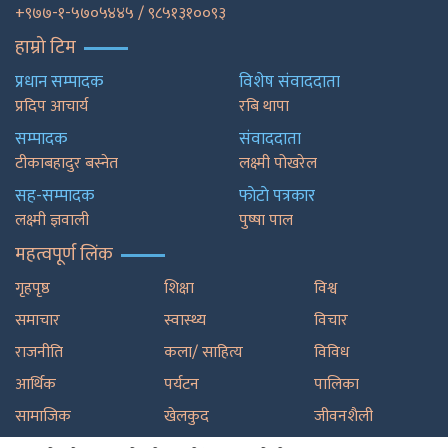
+९७७-१-५७०५४४५ / ९८५१३१००९३
हाम्रो टिम
प्रधान सम्पादक
विशेष संवाददाता
प्रदिप आचार्य
रबि थापा
सम्पादक
संवाददाता
टीकाबहादुर बस्नेत
लक्ष्मी पोखरेल
सह-सम्पादक
फाेटाे पत्रकार
लक्ष्मी ज्ञवाली
पुष्षा पाल
महत्वपूर्ण लिंक
गृहपृष्ठ
शिक्षा
विश्व
समाचार
स्वास्थ्य
विचार
राजनीति
कला/ साहित्य
विविध
आर्थिक
पर्यटन
पालिका
सामाजिक
खेलकुद
जीवनशैली