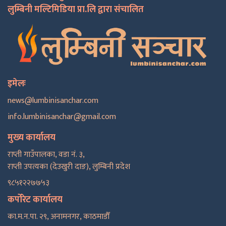
लुम्बिनी मल्टिमिडिया प्रा.लि द्वारा संचालित
इमेलः
news@lumbinisanchar.com
info.lumbinisanchar@gmail.com
मुख्य कार्यालय
राप्ती गाउँपालका, वडा नं. ३,
राप्ती उपत्यका (देउखुरी दाङ), लुम्बिनी प्रदेश
९८५१२२७७५३
कर्पोरेट कार्यालय
का.म.न.पा. २९, अनामनगर, काठमाडाैँ