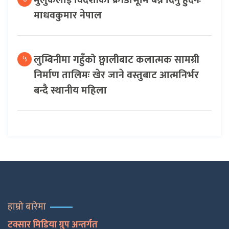
मुलुकलाई विदेशीको क्रीडाभूमि बन्न दिनु हुँदैनः
माधवकुमार नेपाल
लुम्बिनीमा गहुँको छ्वालीबाट कलात्मक सामग्री
५
निर्माण तालिमः खेर जाने वस्तुबाट आत्मनिर्भर
बन्दै स्थानीय महिला
हाम्रो बारेमा
टक्सार मिडिया ग्रुप अन्तर्गत