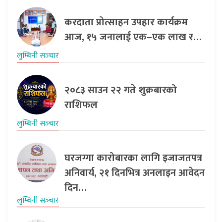
करदाता प्रोत्साहन उपहार कार्यक्रम
आज, १५ जनालाई एक–एक लाख र…
लुम्बिनी सञ्‍चार
२०८३ साउन २२ गते शुक्रबारको
राशिफल
लुम्बिनी सञ्‍चार
घरजग्गा कारोबारका लागि इजाजतपत्र
अनिवार्य, २१ दिनभित्र अनलाइन आवेदन
दिन…
लुम्बिनी सञ्‍चार