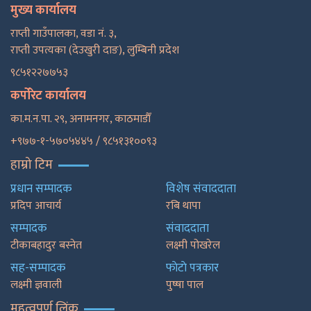
मुख्य कार्यालय
राप्ती गाउँपालका, वडा नं. ३,
राप्ती उपत्यका (देउखुरी दाङ), लुम्बिनी प्रदेश
९८५१२२७७५३
कर्पोरेट कार्यालय
का.म.न.पा. २९, अनामनगर, काठमाडाैँ
+९७७-१-५७०५४४५ / ९८५१३१००९३
हाम्रो टिम
प्रधान सम्पादक
विशेष संवाददाता
प्रदिप आचार्य
रबि थापा
सम्पादक
संवाददाता
टीकाबहादुर बस्नेत
लक्ष्मी पोखरेल
सह-सम्पादक
फाेटाे पत्रकार
लक्ष्मी ज्ञवाली
पुष्षा पाल
महत्वपूर्ण लिंक