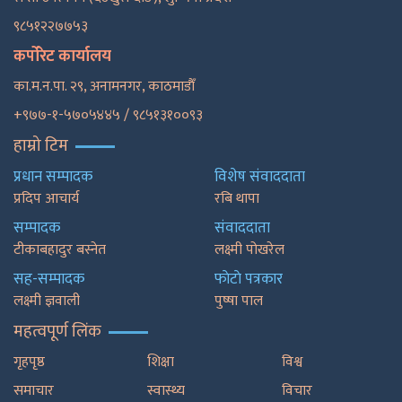
९८५१२२७७५३
कर्पोरेट कार्यालय
का.म.न.पा. २९, अनामनगर, काठमाडाैँ
+९७७-१-५७०५४४५ / ९८५१३१००९३
हाम्रो टिम
प्रधान सम्पादक
विशेष संवाददाता
प्रदिप आचार्य
रबि थापा
सम्पादक
संवाददाता
टीकाबहादुर बस्नेत
लक्ष्मी पोखरेल
सह-सम्पादक
फाेटाे पत्रकार
लक्ष्मी ज्ञवाली
पुष्षा पाल
महत्वपूर्ण लिंक
गृहपृष्ठ
शिक्षा
विश्व
समाचार
स्वास्थ्य
विचार