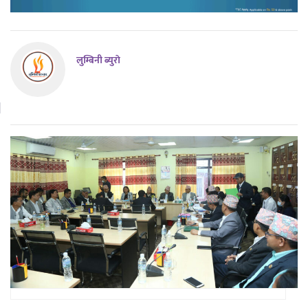
लुम्बिनी ब्युराे