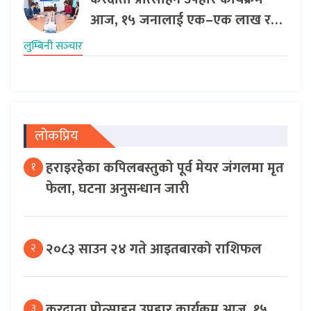
आज, १५ जनालाई एक–एक लाख र…
लुम्बिनी सञ्‍चार
लोकप्रिय
हराइरहेका कपिलबस्तुको पूर्व मेयर जंगलमा मृत
१
फेला, घटना अनुसन्धान जारी
२०८३ साउन २४ गते आइतबारको राशिफल
२
करदाता प्रोत्साहन उपहार कार्यक्रम आज, १५
३