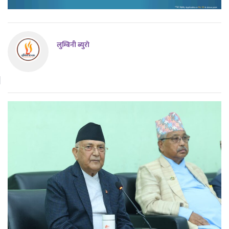
लुम्बिनी ब्युराे