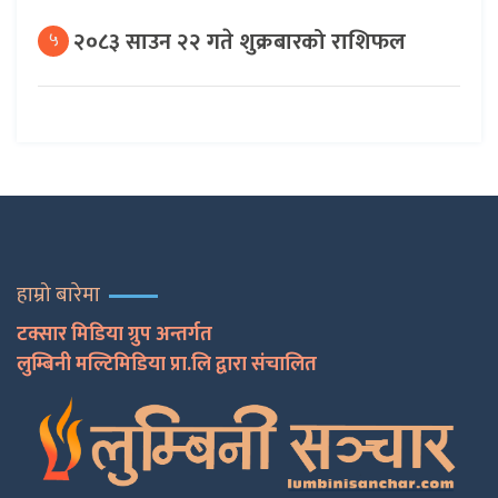
२०८३ साउन २२ गते शुक्रबारको राशिफल
५
हाम्रो बारेमा
टक्सार मिडिया ग्रुप अन्तर्गत
लुम्बिनी मल्टिमिडिया प्रा.लि द्वारा संचालित