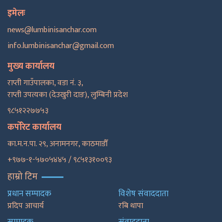
इमेलः
news@lumbinisanchar.com
info.lumbinisanchar@gmail.com
मुख्य कार्यालय
राप्ती गाउँपालका, वडा नं. ३,
राप्ती उपत्यका (देउखुरी दाङ), लुम्बिनी प्रदेश
९८५१२२७७५३
कर्पोरेट कार्यालय
का.म.न.पा. २९, अनामनगर, काठमाडाैँ
+९७७-१-५७०५४४५ / ९८५१३१००९३
हाम्रो टिम
प्रधान सम्पादक
विशेष संवाददाता
प्रदिप आचार्य
रबि थापा