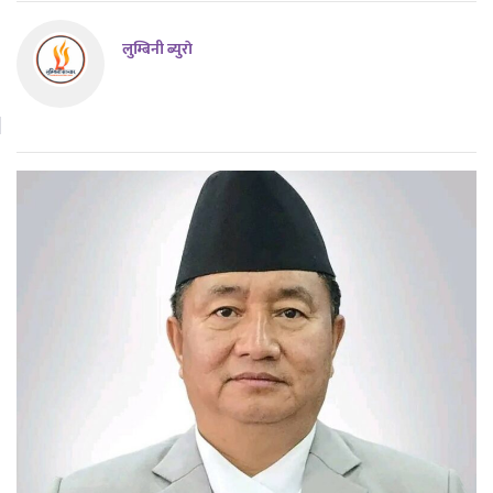
लुम्बिनी ब्युराे