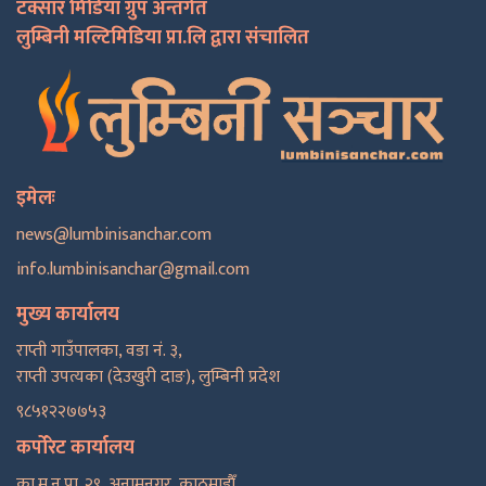
टक्सार मिडिया ग्रुप अन्तर्गत
लुम्बिनी मल्टिमिडिया प्रा.लि द्वारा संचालित
इमेलः
news@lumbinisanchar.com
info.lumbinisanchar@gmail.com
मुख्य कार्यालय
राप्ती गाउँपालका, वडा नं. ३,
राप्ती उपत्यका (देउखुरी दाङ), लुम्बिनी प्रदेश
९८५१२२७७५३
कर्पोरेट कार्यालय
का.म.न.पा. २९, अनामनगर, काठमाडाैँ