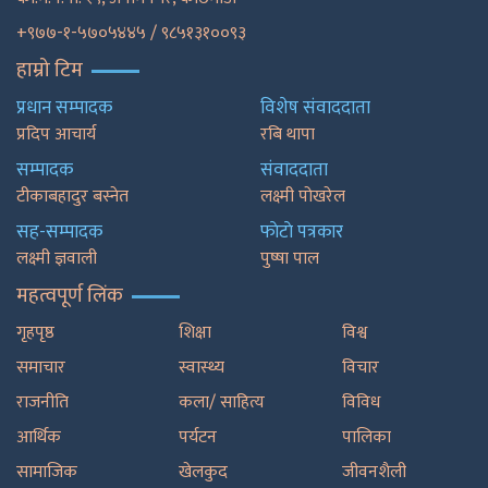
+९७७-१-५७०५४४५ / ९८५१३१००९३
हाम्रो टिम
प्रधान सम्पादक
विशेष संवाददाता
प्रदिप आचार्य
रबि थापा
सम्पादक
संवाददाता
टीकाबहादुर बस्नेत
लक्ष्मी पोखरेल
सह-सम्पादक
फाेटाे पत्रकार
लक्ष्मी ज्ञवाली
पुष्षा पाल
महत्वपूर्ण लिंक
गृहपृष्ठ
शिक्षा
विश्व
समाचार
स्वास्थ्य
विचार
राजनीति
कला/ साहित्य
विविध
आर्थिक
पर्यटन
पालिका
सामाजिक
खेलकुद
जीवनशैली