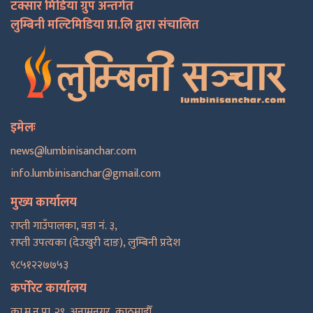
टक्सार मिडिया ग्रुप अन्तर्गत
लुम्बिनी मल्टिमिडिया प्रा.लि द्वारा संचालित
इमेलः
news@lumbinisanchar.com
info.lumbinisanchar@gmail.com
मुख्य कार्यालय
राप्ती गाउँपालका, वडा नं. ३,
राप्ती उपत्यका (देउखुरी दाङ), लुम्बिनी प्रदेश
९८५१२२७७५३
कर्पोरेट कार्यालय
का.म.न.पा. २९, अनामनगर, काठमाडाैँ