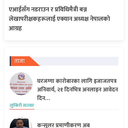
एआईसँग नडराउन र प्रविधिमैत्री बन्न
लेखापरीक्षकहरूलाई एक्यान अध्यक्ष नेपालको
आग्रह
ताजा
घरजग्गा कारोबारका लागि इजाजतपत्र
अनिवार्य, २१ दिनभित्र अनलाइन आवेदन
दिन…
लुम्बिनी सञ्‍चार
कन्सुलर प्रमाणीकरण अब