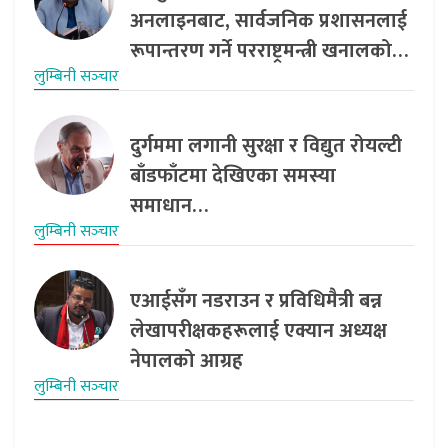
अनलाइनबाट, सार्वजनिक प्रशासनलाई
रूपान्तरण गर्ने परराष्ट्रमन्त्री खनालको…
लुम्बिनी सञ्‍चार
दुर्गममा लगानी सुरक्षा र विद्युत रोयल्टी
बाँडफाँटमा देखिएका समस्या
समाधान…
लुम्बिनी सञ्‍चार
एआईसँग नडराउन र प्रविधिमैत्री बन्न
लेखापरीक्षकहरूलाई एक्यान अध्यक्ष
नेपालको आग्रह
लुम्बिनी सञ्‍चार