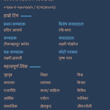
+९७७-१-५७०५४४५ / ९८५१३१००९३
हाम्रो टिम
प्रधान सम्पादक
विशेष संवाददाता
प्रदिप आचार्य
रबि थापा
सम्पादक
संवाददाता
टीकाबहादुर बस्नेत
लक्ष्मी पोखरेल
सह-सम्पादक
फाेटाे पत्रकार
लक्ष्मी ज्ञवाली
पुष्षा पाल
महत्वपूर्ण लिंक
गृहपृष्ठ
शिक्षा
विश्व
समाचार
स्वास्थ्य
विचार
राजनीति
कला/ साहित्य
विविध
आर्थिक
पर्यटन
पालिका
सामाजिक
खेलकुद
जीवनशैली