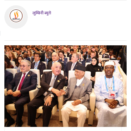
लुम्बिनी ब्युराे