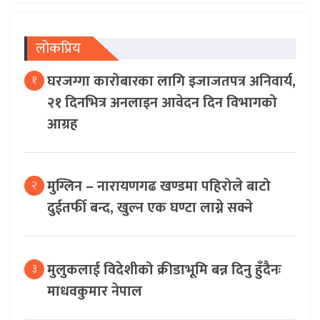
लोकप्रिय
घरजग्गा कारोबारका लागि इजाजतपत्र अनिवार्य,
१
२१ दिनभित्र अनलाइन आवेदन दिन विभागको
आग्रह
मुग्लिन – नारायणगढ खण्डमा पहिरोले बाटो
२
दुईतर्फी बन्द, खुल्न एक घण्टा लाग्ने सक्ने
मुलुकलाई विदेशीको क्रीडाभूमि बन्न दिनु हुँदैनः
३
माधवकुमार नेपाल