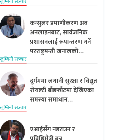
लुम्बिनी सञ्‍चार
कन्सुलर प्रमाणीकरण अब
अनलाइनबाट, सार्वजनिक
प्रशासनलाई रूपान्तरण गर्ने
परराष्ट्रमन्त्री खनालको…
लुम्बिनी सञ्‍चार
दुर्गममा लगानी सुरक्षा र विद्युत
रोयल्टी बाँडफाँटमा देखिएका
समस्या समाधान…
लुम्बिनी सञ्‍चार
एआईसँग नडराउन र
प्रविधिमैत्री बन्न