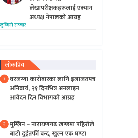
लेखापरीक्षकहरूलाई एक्यान
अध्यक्ष नेपालको आग्रह
लुम्बिनी सञ्‍चार
लोकप्रिय
घरजग्गा कारोबारका लागि इजाजतपत्र
१
अनिवार्य, २१ दिनभित्र अनलाइन
आवेदन दिन विभागको आग्रह
मुग्लिन – नारायणगढ खण्डमा पहिरोले
२
बाटो दुईतर्फी बन्द, खुल्न एक घण्टा