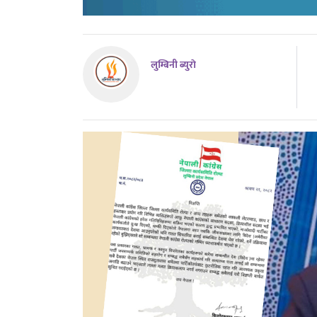
लुम्बिनी ब्युराे