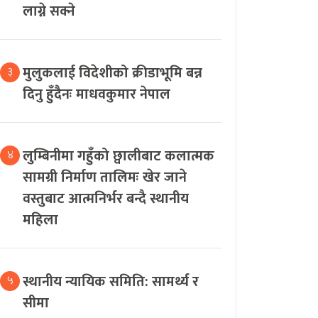
लाग्ने सक्ने
मुलुकलाई विदेशीको क्रीडाभूमि बन्न
३
दिनु हुँदैनः माधवकुमार नेपाल
लुम्बिनीमा गहुँको छ्वालीबाट कलात्मक
४
सामग्री निर्माण तालिमः खेर जाने
वस्तुबाट आत्मनिर्भर बन्दै स्थानीय
महिला
स्थानीय न्यायिक समिति: सामर्थ्य र
५
सीमा