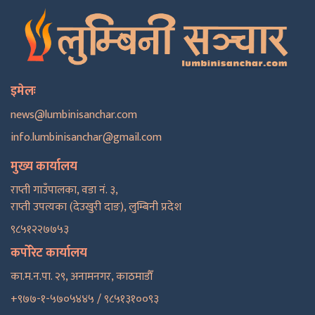
इमेलः
news@lumbinisanchar.com
info.lumbinisanchar@gmail.com
मुख्य कार्यालय
राप्ती गाउँपालका, वडा नं. ३,
राप्ती उपत्यका (देउखुरी दाङ), लुम्बिनी प्रदेश
९८५१२२७७५३
कर्पोरेट कार्यालय
का.म.न.पा. २९, अनामनगर, काठमाडाैँ
+९७७-१-५७०५४४५ / ९८५१३१००९३