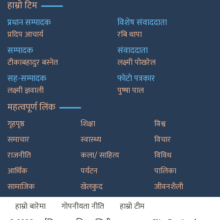
हाम्रो टिम
प्रधान सम्पादक
विशेष संवाददाता
प्रदिप आचार्य
रबि थापा
सम्पादक
संवाददाता
टीकाबहादुर बस्नेत
लक्ष्मी पोखरेल
सह-सम्पादक
फाेटाे पत्रकार
लक्ष्मी ज्ञवाली
पुष्षा पाल
महत्वपूर्ण लिंक
गृहपृष्ठ
शिक्षा
विश्व
समाचार
स्वास्थ्य
विचार
राजनीति
कला/ साहित्य
विविध
आर्थिक
पर्यटन
पालिका
सामाजिक
खेलकुद
जीवनशैली
हाम्रो बारेमा
गोपनीयता नीति
हाम्रो टीम