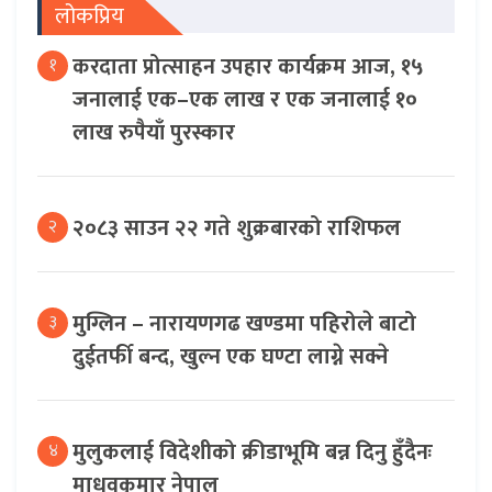
लोकप्रिय
करदाता प्रोत्साहन उपहार कार्यक्रम आज, १५
१
जनालाई एक–एक लाख र एक जनालाई १०
लाख रुपैयाँ पुरस्कार
२०८३ साउन २२ गते शुक्रबारको राशिफल
२
मुग्लिन – नारायणगढ खण्डमा पहिरोले बाटो
३
दुईतर्फी बन्द, खुल्न एक घण्टा लाग्ने सक्ने
मुलुकलाई विदेशीको क्रीडाभूमि बन्न दिनु हुँदैनः
४
माधवकुमार नेपाल