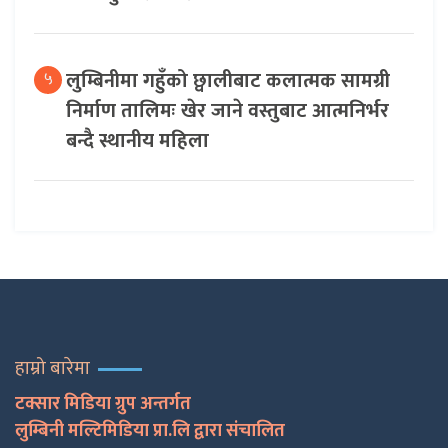
लुम्बिनीमा गहुँको छ्वालीबाट कलात्मक सामग्री
५
निर्माण तालिमः खेर जाने वस्तुबाट आत्मनिर्भर
बन्दै स्थानीय महिला
हाम्रो बारेमा
टक्सार मिडिया ग्रुप अन्तर्गत
लुम्बिनी मल्टिमिडिया प्रा.लि द्वारा संचालित