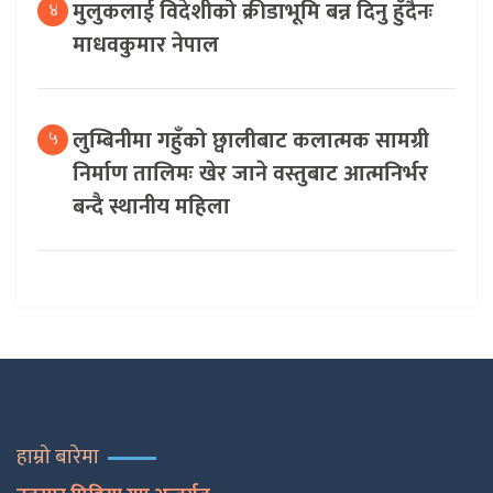
मुलुकलाई विदेशीको क्रीडाभूमि बन्न दिनु हुँदैनः
४
माधवकुमार नेपाल
लुम्बिनीमा गहुँको छ्वालीबाट कलात्मक सामग्री
५
निर्माण तालिमः खेर जाने वस्तुबाट आत्मनिर्भर
बन्दै स्थानीय महिला
हाम्रो बारेमा