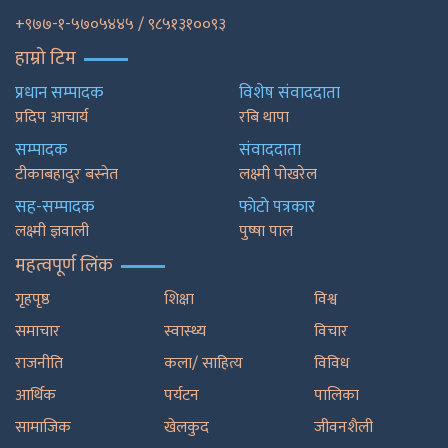
+९७७-१-५७०५४४५ / ९८५१३१००९३
हाम्रो टिम
प्रधान सम्पादक
विशेष संवाददाता
प्रदिप आचार्य
रबि थापा
सम्पादक
संवाददाता
टीकाबहादुर बस्नेत
लक्ष्मी पोखरेल
सह-सम्पादक
फाेटाे पत्रकार
लक्ष्मी ज्ञवाली
पुष्षा पाल
महत्वपूर्ण लिंक
गृहपृष्ठ
शिक्षा
विश्व
समाचार
स्वास्थ्य
विचार
राजनीति
कला/ साहित्य
विविध
आर्थिक
पर्यटन
पालिका
सामाजिक
खेलकुद
जीवनशैली