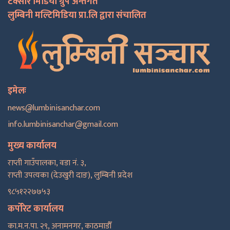
टक्सार मिडिया ग्रुप अन्तर्गत
लुम्बिनी मल्टिमिडिया प्रा.लि द्वारा संचालित
इमेलः
news@lumbinisanchar.com
info.lumbinisanchar@gmail.com
मुख्य कार्यालय
राप्ती गाउँपालका, वडा नं. ३,
राप्ती उपत्यका (देउखुरी दाङ), लुम्बिनी प्रदेश
९८५१२२७७५३
कर्पोरेट कार्यालय
का.म.न.पा. २९, अनामनगर, काठमाडाैँ