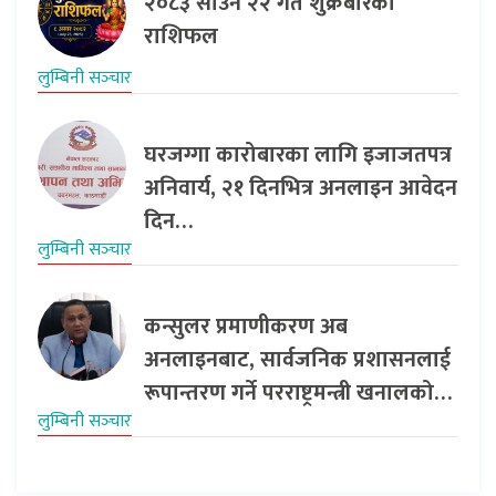
२०८३ साउन २२ गते शुक्रबारको
राशिफल
लुम्बिनी सञ्‍चार
घरजग्गा कारोबारका लागि इजाजतपत्र
अनिवार्य, २१ दिनभित्र अनलाइन आवेदन
दिन…
लुम्बिनी सञ्‍चार
कन्सुलर प्रमाणीकरण अब
अनलाइनबाट, सार्वजनिक प्रशासनलाई
रूपान्तरण गर्ने परराष्ट्रमन्त्री खनालको…
लुम्बिनी सञ्‍चार