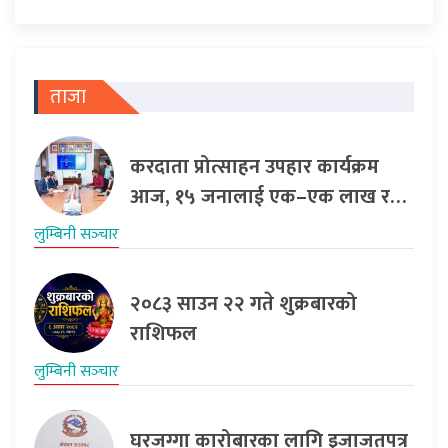
ताजा
करदाता प्रोत्साहन उपहार कार्यक्रम
आज, १५ जनालाई एक–एक लाख र…
लुम्बिनी सञ्‍चार
२०८३ साउन २२ गते शुक्रबारको
राशिफल
लुम्बिनी सञ्‍चार
घरजग्गा कारोबारका लागि इजाजतपत्र