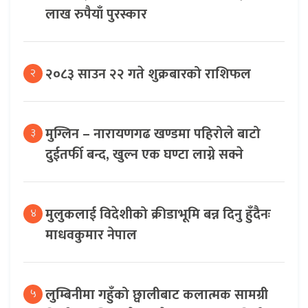
लाख रुपैयाँ पुरस्कार
२०८३ साउन २२ गते शुक्रबारको राशिफल
२
मुग्लिन – नारायणगढ खण्डमा पहिरोले बाटो
३
दुईतर्फी बन्द, खुल्न एक घण्टा लाग्ने सक्ने
मुलुकलाई विदेशीको क्रीडाभूमि बन्न दिनु हुँदैनः
४
माधवकुमार नेपाल
लुम्बिनीमा गहुँको छ्वालीबाट कलात्मक सामग्री
५