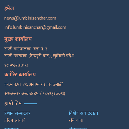
इमेलः
news@lumbinisanchar.com
info.lumbinisanchar@gmail.com
मुख्य कार्यालय
राप्ती गाउँपालका, वडा नं. ३,
राप्ती उपत्यका (देउखुरी दाङ), लुम्बिनी प्रदेश
९८५१२२७७५३
कर्पोरेट कार्यालय
का.म.न.पा. २९, अनामनगर, काठमाडाैँ
+९७७-१-५७०५४४५ / ९८५१३१००९३
हाम्रो टिम
प्रधान सम्पादक
विशेष संवाददाता
प्रदिप आचार्य
रबि थापा