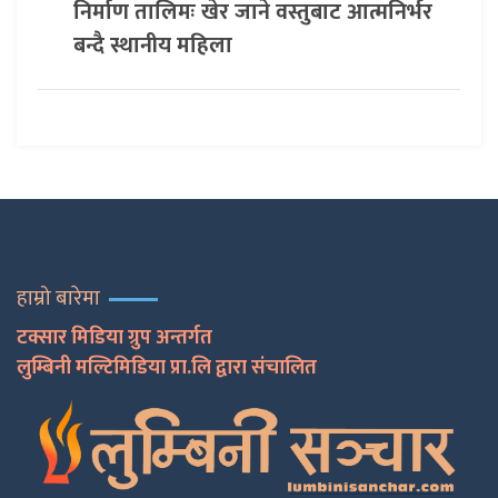
निर्माण तालिमः खेर जाने वस्तुबाट आत्मनिर्भर
बन्दै स्थानीय महिला
हाम्रो बारेमा
टक्सार मिडिया ग्रुप अन्तर्गत
लुम्बिनी मल्टिमिडिया प्रा.लि द्वारा संचालित