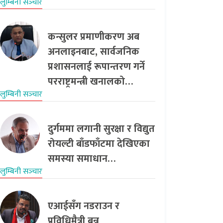
लुम्बिनी सञ्‍चार
कन्सुलर प्रमाणीकरण अब
अनलाइनबाट, सार्वजनिक
प्रशासनलाई रूपान्तरण गर्ने
परराष्ट्रमन्त्री खनालको…
लुम्बिनी सञ्‍चार
दुर्गममा लगानी सुरक्षा र विद्युत
रोयल्टी बाँडफाँटमा देखिएका
समस्या समाधान…
लुम्बिनी सञ्‍चार
एआईसँग नडराउन र
प्रविधिमैत्री बन्न