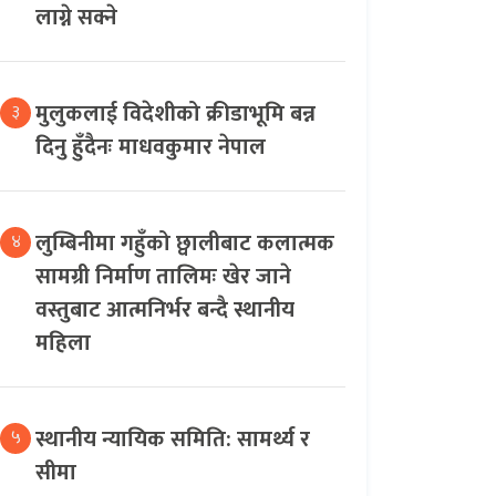
लाग्ने सक्ने
मुलुकलाई विदेशीको क्रीडाभूमि बन्न
३
दिनु हुँदैनः माधवकुमार नेपाल
लुम्बिनीमा गहुँको छ्वालीबाट कलात्मक
४
सामग्री निर्माण तालिमः खेर जाने
वस्तुबाट आत्मनिर्भर बन्दै स्थानीय
महिला
स्थानीय न्यायिक समिति: सामर्थ्य र
५
सीमा