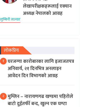
लेखापरीक्षकहरूलाई एक्यान
अध्यक्ष नेपालको आग्रह
लुम्बिनी सञ्‍चार
लोकप्रिय
घरजग्गा कारोबारका लागि इजाजतपत्र
१
अनिवार्य, २१ दिनभित्र अनलाइन
आवेदन दिन विभागको आग्रह
मुग्लिन – नारायणगढ खण्डमा पहिरोले
२
बाटो दुईतर्फी बन्द, खुल्न एक घण्टा