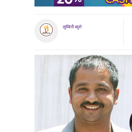
लुम्बिनी ब्युराे