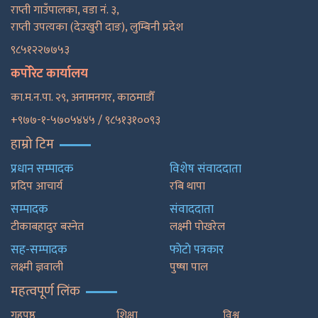
राप्ती गाउँपालका, वडा नं. ३,
राप्ती उपत्यका (देउखुरी दाङ), लुम्बिनी प्रदेश
९८५१२२७७५३
कर्पोरेट कार्यालय
का.म.न.पा. २९, अनामनगर, काठमाडाैँ
+९७७-१-५७०५४४५ / ९८५१३१००९३
हाम्रो टिम
प्रधान सम्पादक
विशेष संवाददाता
प्रदिप आचार्य
रबि थापा
सम्पादक
संवाददाता
टीकाबहादुर बस्नेत
लक्ष्मी पोखरेल
सह-सम्पादक
फाेटाे पत्रकार
लक्ष्मी ज्ञवाली
पुष्षा पाल
महत्वपूर्ण लिंक
गृहपृष्ठ
शिक्षा
विश्व