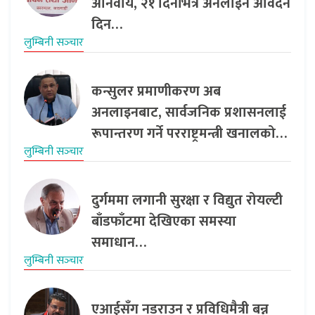
अनिवार्य, २१ दिनभित्र अनलाइन आवेदन
दिन…
लुम्बिनी सञ्‍चार
कन्सुलर प्रमाणीकरण अब
अनलाइनबाट, सार्वजनिक प्रशासनलाई
रूपान्तरण गर्ने परराष्ट्रमन्त्री खनालको…
लुम्बिनी सञ्‍चार
दुर्गममा लगानी सुरक्षा र विद्युत रोयल्टी
बाँडफाँटमा देखिएका समस्या
समाधान…
लुम्बिनी सञ्‍चार
एआईसँग नडराउन र प्रविधिमैत्री बन्न