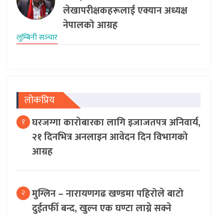
लेखापरीक्षकहरूलाई एक्यान अध्यक्ष
नेपालको आग्रह
लुम्बिनी सञ्‍चार
लोकप्रिय
घरजग्गा कारोबारका लागि इजाजतपत्र अनिवार्य,
१
२१ दिनभित्र अनलाइन आवेदन दिन विभागको
आग्रह
मुग्लिन – नारायणगढ खण्डमा पहिरोले बाटो
२
दुईतर्फी बन्द, खुल्न एक घण्टा लाग्ने सक्ने