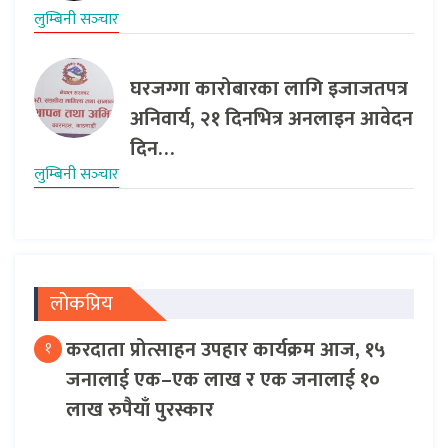
लुम्बिनी सञ्‍चार
घरजग्गा कारोबारका लागि इजाजतपत्र
अनिवार्य, २१ दिनभित्र अनलाइन आवेदन
दिन…
लुम्बिनी सञ्‍चार
लोकप्रिय
करदाता प्रोत्साहन उपहार कार्यक्रम आज, १५
१
जनालाई एक–एक लाख र एक जनालाई १०
लाख रुपैयाँ पुरस्कार