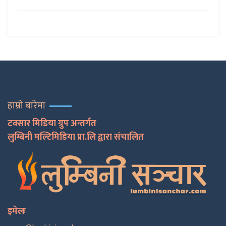
हाम्रो बारेमा
टक्सार मिडिया ग्रुप अन्तर्गत
लुम्बिनी मल्टिमिडिया प्रा.लि द्वारा संचालित
इमेलः