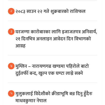
२०८३ साउन २२ गते शुक्रबारको राशिफल
२
घरजग्गा कारोबारका लागि इजाजतपत्र अनिवार्य,
३
२१ दिनभित्र अनलाइन आवेदन दिन विभागको
आग्रह
मुग्लिन – नारायणगढ खण्डमा पहिरोले बाटो
४
दुईतर्फी बन्द, खुल्न एक घण्टा लाग्ने सक्ने
मुलुकलाई विदेशीको क्रीडाभूमि बन्न दिनु हुँदैनः
५
माधवकुमार नेपाल