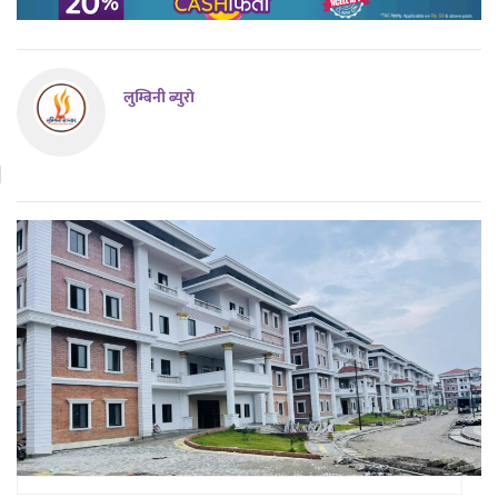
लुम्बिनी ब्युराे