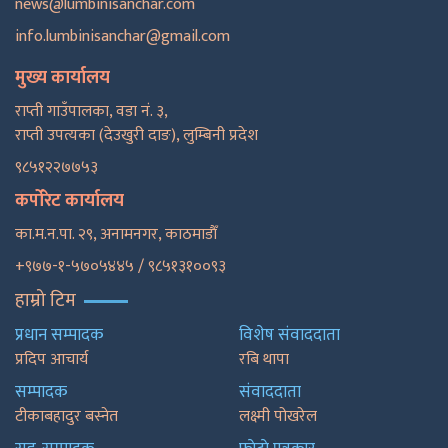
news@lumbinisanchar.com
info.lumbinisanchar@gmail.com
मुख्य कार्यालय
राप्ती गाउँपालका, वडा नं. ३,
राप्ती उपत्यका (देउखुरी दाङ), लुम्बिनी प्रदेश
९८५१२२७७५३
कर्पोरेट कार्यालय
का.म.न.पा. २९, अनामनगर, काठमाडाैँ
+९७७-१-५७०५४४५ / ९८५१३१००९३
हाम्रो टिम
प्रधान सम्पादक
विशेष संवाददाता
प्रदिप आचार्य
रबि थापा
सम्पादक
संवाददाता
टीकाबहादुर बस्नेत
लक्ष्मी पोखरेल