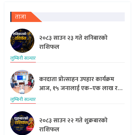
ताजा
२०८३ साउन २३ गते शनिबारको
राशिफल
लुम्बिनी सञ्‍चार
करदाता प्रोत्साहन उपहार कार्यक्रम
आज, १५ जनालाई एक–एक लाख र…
लुम्बिनी सञ्‍चार
२०८३ साउन २२ गते शुक्रबारको
राशिफल