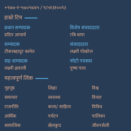
+९७७-१-५७०५४४५ / ९८५१३१००९३
हाम्रो टिम
प्रधान सम्पादक
विशेष संवाददाता
प्रदिप आचार्य
रबि थापा
सम्पादक
संवाददाता
टीकाबहादुर बस्नेत
लक्ष्मी पोखरेल
सह-सम्पादक
फाेटाे पत्रकार
लक्ष्मी ज्ञवाली
पुष्षा पाल
महत्वपूर्ण लिंक
गृहपृष्ठ
शिक्षा
विश्व
समाचार
स्वास्थ्य
विचार
राजनीति
कला/ साहित्य
विविध
आर्थिक
पर्यटन
पालिका
सामाजिक
खेलकुद
जीवनशैली