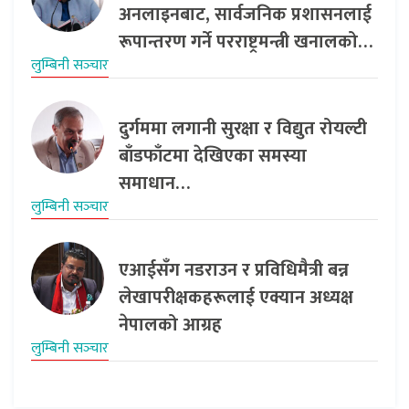
अनलाइनबाट, सार्वजनिक प्रशासनलाई
रूपान्तरण गर्ने परराष्ट्रमन्त्री खनालको…
लुम्बिनी सञ्‍चार
दुर्गममा लगानी सुरक्षा र विद्युत रोयल्टी
बाँडफाँटमा देखिएका समस्या
समाधान…
लुम्बिनी सञ्‍चार
एआईसँग नडराउन र प्रविधिमैत्री बन्न
लेखापरीक्षकहरूलाई एक्यान अध्यक्ष
नेपालको आग्रह
लुम्बिनी सञ्‍चार