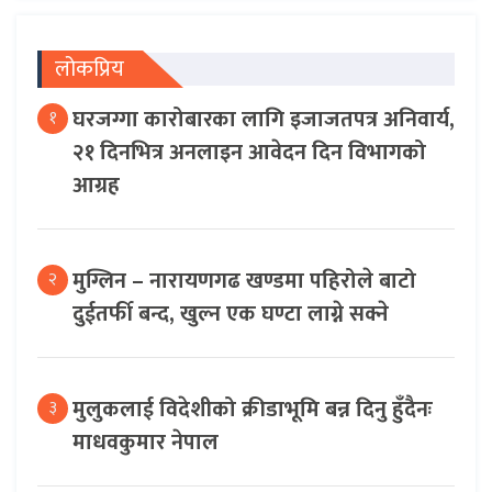
लोकप्रिय
घरजग्गा कारोबारका लागि इजाजतपत्र अनिवार्य,
१
२१ दिनभित्र अनलाइन आवेदन दिन विभागको
आग्रह
मुग्लिन – नारायणगढ खण्डमा पहिरोले बाटो
२
दुईतर्फी बन्द, खुल्न एक घण्टा लाग्ने सक्ने
मुलुकलाई विदेशीको क्रीडाभूमि बन्न दिनु हुँदैनः
३
माधवकुमार नेपाल