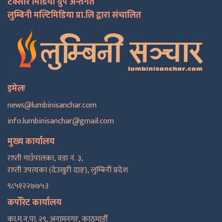
टक्सार मिडिया ग्रुप अन्तर्गत
लुम्बिनी मल्टिमिडिया प्रा.लि द्वारा संचालित
इमेलः
news@lumbinisanchar.com
info.lumbinisanchar@gmail.com
मुख्य कार्यालय
राप्ती गाउँपालका, वडा नं. ३,
राप्ती उपत्यका (देउखुरी दाङ), लुम्बिनी प्रदेश
९८५१२२७७५३
कर्पोरेट कार्यालय
का.म.न.पा. २९, अनामनगर, काठमाडाैँ