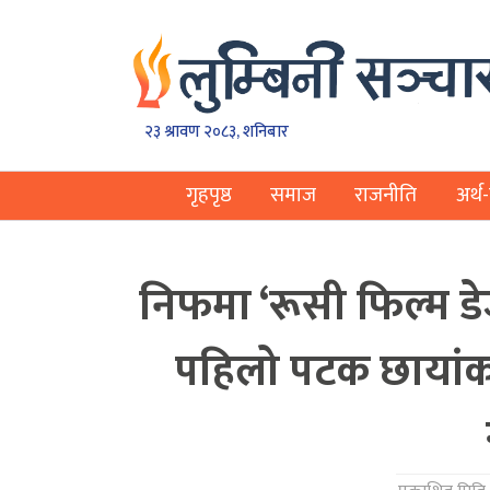
२३ श्रावण २०८३, शनिबार
गृहपृष्ठ
समाज
राजनीति
अर्थ-
निफमा ‘रूसी फिल्म डे
पहिलो पटक छायांकन