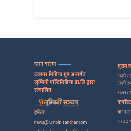
हाम्रो बारेमा
मुख्य 
टक्सार मिडिया ग्रुप अन्तर्गत
राप्ती ग
लुम्बिनी मल्टिमिडिया प्रा.लि द्वारा
राप्ती उ
संचालित
९८५१२
कर्पोरे
इमेलः
का.म.न.
+९७७-
news@lumbinisanchar.com