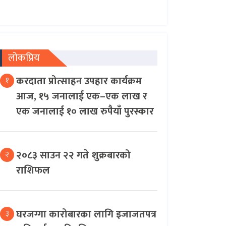
लोकप्रिय
करदाता प्रोत्साहन उपहार कार्यक्रम
१
आज, १५ जनालाई एक–एक लाख र
एक जनालाई १० लाख रुपैयाँ पुरस्कार
२०८३ साउन २२ गते शुक्रबारको
२
राशिफल
घरजग्गा कारोबारका लागि इजाजतपत्र
३