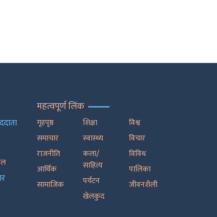
महत्वपूर्ण लिंक
ाददाता
गृहपृष्ठ
शिक्षा
विश्व
समाचार
स्वास्थ्य
विचार
राजनीति
कला/
विविध
रेल
साहित्य
आर्थिक
पालिका
ार
पर्यटन
सामाजिक
जीवनशैली
खेलकुद