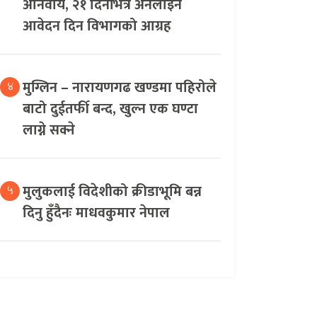
अनिवार्य, २१ दिनभित्र अनलाइन
आवेदन दिन विभागको आग्रह
मुग्लिन – नारायणगढ खण्डमा पहिरोले
४
बाटो दुईतर्फी बन्द, खुल्न एक घण्टा
लाग्ने सक्ने
मुलुकलाई विदेशीको क्रीडाभूमि बन्न
५
दिनु हुँदैनः माधवकुमार नेपाल