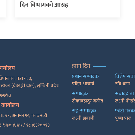
दिन विभागको आग्रह
हाम्रो टिम
कार्यालय
प्रधान सम्पादक
विशेष संव
ाउँपालका, वडा नं. ३,
प्रदिप आचार्य
रबि थापा
पत्यका (देउखुरी दाङ), लुम्बिनी प्रदेश
सम्पादक
संवाददाता
२७७५३
टीकाबहादुर बस्नेत
लक्ष्मी पोख
ट कार्यालय
सह-सम्पादक
फाेटाे पत्रक
पा. २९, अनामनगर, काठमाडाैँ
लक्ष्मी ज्ञवाली
पुष्षा पाल
१-५७०५४४५ / ९८५१३१००९३