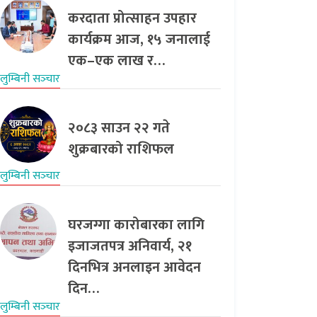
करदाता प्रोत्साहन उपहार
कार्यक्रम आज, १५ जनालाई
एक–एक लाख र…
लुम्बिनी सञ्‍चार
२०८३ साउन २२ गते
शुक्रबारको राशिफल
लुम्बिनी सञ्‍चार
घरजग्गा कारोबारका लागि
इजाजतपत्र अनिवार्य, २१
दिनभित्र अनलाइन आवेदन
दिन…
लुम्बिनी सञ्‍चार