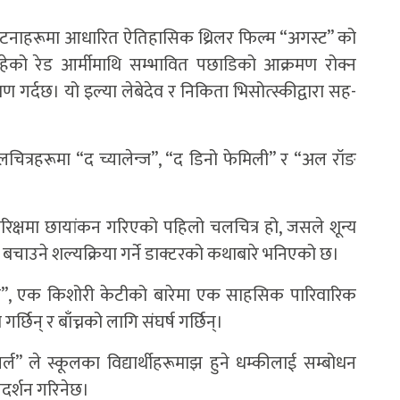
का घटनाहरूमा आधारित ऐतिहासिक थ्रिलर फिल्म “अगस्ट” को
रहेको रेड आर्मीमाथि सम्भावित पछाडिको आक्रमण रोक्न
रण गर्दछ। यो इल्या लेबेदेव र निकिता भिसोत्स्कीद्वारा सह-
 चलचित्रहरूमा “द च्यालेन्ज”, “द डिनो फेमिली” र “अल रॉङ
 अन्तरिक्षमा छायांकन गरिएको पहिलो चलचित्र हो, जसले शून्य
न बचाउने शल्यक्रिया गर्ने डाक्टरको कथाबारे भनिएको छ।
मिली”, एक किशोरी केटीको बारेमा एक साहसिक पारिवारिक
्छिन् र बाँच्नको लागि संघर्ष गर्छिन्।
 गर्ल” ले स्कूलका विद्यार्थीहरूमाझ हुने धम्कीलाई सम्बोधन
रदर्शन गरिनेछ।