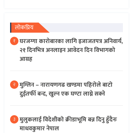
लोकप्रिय
घरजग्गा कारोबारका लागि इजाजतपत्र अनिवार्य,
१
२१ दिनभित्र अनलाइन आवेदन दिन विभागको
आग्रह
मुग्लिन – नारायणगढ खण्डमा पहिरोले बाटो
२
दुईतर्फी बन्द, खुल्न एक घण्टा लाग्ने सक्ने
मुलुकलाई विदेशीको क्रीडाभूमि बन्न दिनु हुँदैनः
३
माधवकुमार नेपाल