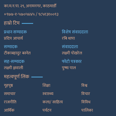
का.म.न.पा. २९, अनामनगर, काठमाडाैँ
+९७७-१-५७०५४४५ / ९८५१३१००९३
हाम्रो टिम
प्रधान सम्पादक
विशेष संवाददाता
प्रदिप आचार्य
रबि थापा
सम्पादक
संवाददाता
टीकाबहादुर बस्नेत
लक्ष्मी पोखरेल
सह-सम्पादक
फाेटाे पत्रकार
लक्ष्मी ज्ञवाली
पुष्षा पाल
महत्वपूर्ण लिंक
गृहपृष्ठ
शिक्षा
विश्व
समाचार
स्वास्थ्य
विचार
राजनीति
कला/ साहित्य
विविध
आर्थिक
पर्यटन
पालिका