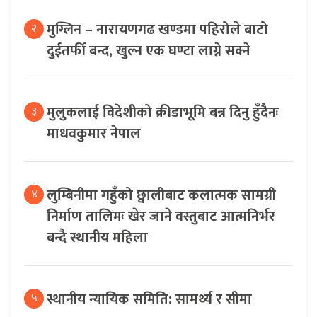
मुग्लिन – नारायणगढ खण्डमा पहिरोले बाटो
२
दुईतर्फी बन्द, खुल्न एक घण्टा लाग्ने सक्ने
मुलुकलाई विदेशीको क्रीडाभूमि बन्न दिनु हुँदैनः
३
माधवकुमार नेपाल
लुम्बिनीमा गहुँको छ्वालीबाट कलात्मक सामग्री
४
निर्माण तालिमः खेर जाने वस्तुबाट आत्मनिर्भर
बन्दै स्थानीय महिला
स्थानीय न्यायिक समिति: सामर्थ्य र सीमा
५