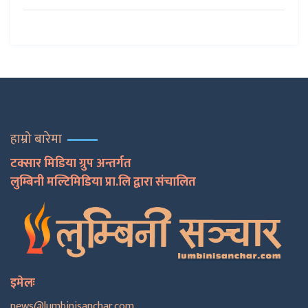
हाम्रो बारेमा
टक्सार मिडिया ग्रुप अन्तर्गत
लुम्बिनी मल्टिमिडिया प्रा.लि द्वारा संचालित
इमेलः
news@lumbinisanchar.com