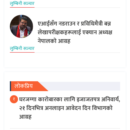
लुम्बिनी सञ्‍चार
एआईसँग नडराउन र प्रविधिमैत्री बन्न
लेखापरीक्षकहरूलाई एक्यान अध्यक्ष
नेपालको आग्रह
लुम्बिनी सञ्‍चार
लोकप्रिय
घरजग्गा कारोबारका लागि इजाजतपत्र अनिवार्य,
१
२१ दिनभित्र अनलाइन आवेदन दिन विभागको
आग्रह