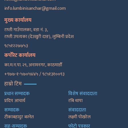
info.lumbinisanchar@gmail.com
मुख्य कार्यालय
राप्ती गाउँपालका, वडा नं. ३,
राप्ती उपत्यका (देउखुरी दाङ), लुम्बिनी प्रदेश
९८५१२२७७५३
कर्पोरेट कार्यालय
का.म.न.पा. २९, अनामनगर, काठमाडाैँ
+९७७-१-५७०५४४५ / ९८५१३१००९३
हाम्रो टिम
प्रधान सम्पादक
विशेष संवाददाता
प्रदिप आचार्य
रबि थापा
सम्पादक
संवाददाता
टीकाबहादुर बस्नेत
लक्ष्मी पोखरेल
सह-सम्पादक
फाेटाे पत्रकार