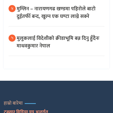
मुग्लिन – नारायणगढ खण्डमा पहिरोले बाटो
४
दुईतर्फी बन्द, खुल्न एक घण्टा लाग्ने सक्ने
मुलुकलाई विदेशीको क्रीडाभूमि बन्न दिनु हुँदैनः
५
माधवकुमार नेपाल
हाम्रो बारेमा
टक्सार मिडिया ग्रुप अन्तर्गत