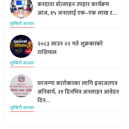
करदाता प्रोत्साहन उपहार कार्यक्रम
आज, १५ जनालाई एक–एक लाख र…
लुम्बिनी सञ्‍चार
२०८३ साउन २२ गते शुक्रबारको
राशिफल
लुम्बिनी सञ्‍चार
घरजग्गा कारोबारका लागि इजाजतपत्र
अनिवार्य, २१ दिनभित्र अनलाइन आवेदन
दिन…
लुम्बिनी सञ्‍चार