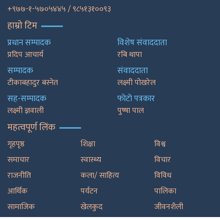
+९७७-१-५७०५४४५ / ९८५१३१००९३
हाम्रो टिम
प्रधान सम्पादक
विशेष संवाददाता
प्रदिप आचार्य
रबि थापा
सम्पादक
संवाददाता
टीकाबहादुर बस्नेत
लक्ष्मी पोखरेल
सह-सम्पादक
फाेटाे पत्रकार
लक्ष्मी ज्ञवाली
पुष्षा पाल
महत्वपूर्ण लिंक
गृहपृष्ठ
शिक्षा
विश्व
समाचार
स्वास्थ्य
विचार
राजनीति
कला/ साहित्य
विविध
आर्थिक
पर्यटन
पालिका
सामाजिक
खेलकुद
जीवनशैली