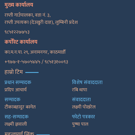
मुख्य कार्यालय
राप्ती गाउँपालका, वडा नं. ३,
राप्ती उपत्यका (देउखुरी दाङ), लुम्बिनी प्रदेश
९८५१२२७७५३
कर्पोरेट कार्यालय
का.म.न.पा. २९, अनामनगर, काठमाडाैँ
+९७७-१-५७०५४४५ / ९८५१३१००९३
हाम्रो टिम
प्रधान सम्पादक
विशेष संवाददाता
प्रदिप आचार्य
रबि थापा
सम्पादक
संवाददाता
टीकाबहादुर बस्नेत
लक्ष्मी पोखरेल
सह-सम्पादक
फाेटाे पत्रकार
लक्ष्मी ज्ञवाली
पुष्षा पाल
महत्वपूर्ण लिंक