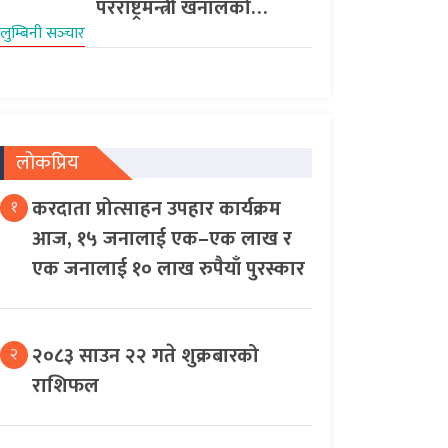
परराष्ट्रमन्त्री खनालको…
लुम्बिनी सञ्‍चार
लोकप्रिय
करदाता प्रोत्साहन उपहार कार्यक्रम
१
आज, १५ जनालाई एक–एक लाख र
एक जनालाई १० लाख रुपैयाँ पुरस्कार
२०८३ साउन २२ गते शुक्रबारको
२
राशिफल