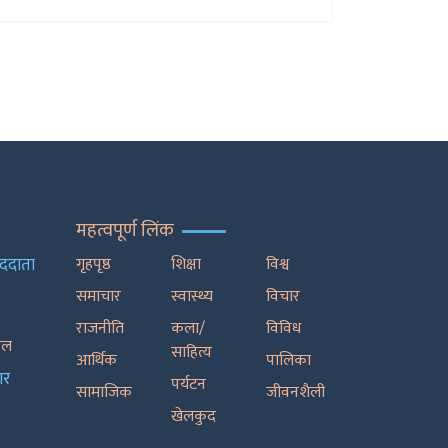
महत्वपूर्ण लिंक
ाददाता
गृहपृष्ठ
शिक्षा
विश्व
समाचार
स्वास्थ्य
विचार
राजनीति
कला/
विविध
रेल
साहित्य
आर्थिक
पालिका
ार
पर्यटन
सामाजिक
जीवनशैली
खेलकुद