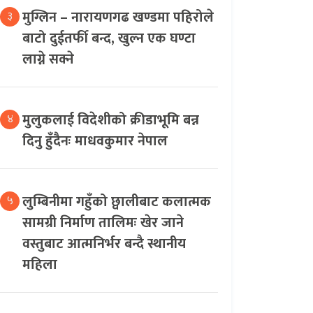
मुग्लिन – नारायणगढ खण्डमा पहिरोले
३
बाटो दुईतर्फी बन्द, खुल्न एक घण्टा
लाग्ने सक्ने
मुलुकलाई विदेशीको क्रीडाभूमि बन्न
४
दिनु हुँदैनः माधवकुमार नेपाल
लुम्बिनीमा गहुँको छ्वालीबाट कलात्मक
५
सामग्री निर्माण तालिमः खेर जाने
वस्तुबाट आत्मनिर्भर बन्दै स्थानीय
महिला