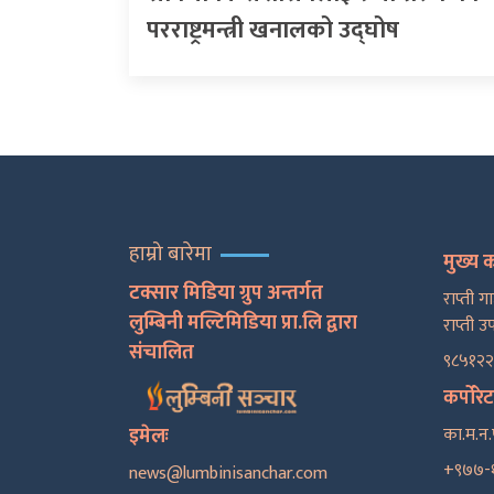
परराष्ट्रमन्त्री खनालको उद्घोष
हाम्रो बारेमा
मुख्य 
टक्सार मिडिया ग्रुप अन्तर्गत
राप्ती ग
लुम्बिनी मल्टिमिडिया प्रा.लि द्वारा
राप्ती उ
संचालित
९८५१२
कर्पोरे
इमेलः
का.म.न.
+९७७-
news@lumbinisanchar.com