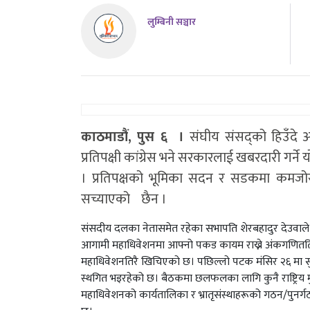
लुम्बिनी सञ्चार
काठमाडौं, पुस ६ ।
संघीय संसद्को हिउँदे अ
प्रतिपक्षी कांग्रेस भने सरकारलाई खबरदारी गर्
। प्रतिपक्षको भूमिका सदन र सडकमा कमजोर
सच्याएको छैन ।
संसदीय दलका नेतासमेत रहेका सभापति शेरबहादुर देउवाले य
आगामी महाधिवेशनमा आफ्नो पकड कायम राख्ने अंकगणिततिर ध्य
महाधिवेशनतिरै खिचिएको छ। पछिल्लो पटक मंसिर २६ मा सुरु भ
स्थगित भइरहेको छ। बैठकमा छलफलका लागि कुनै राष्ट्रिय मुद्
महाधिवेशनको कार्यतालिका र भ्रातृसंस्थाहरूको गठन/पुनर्ग