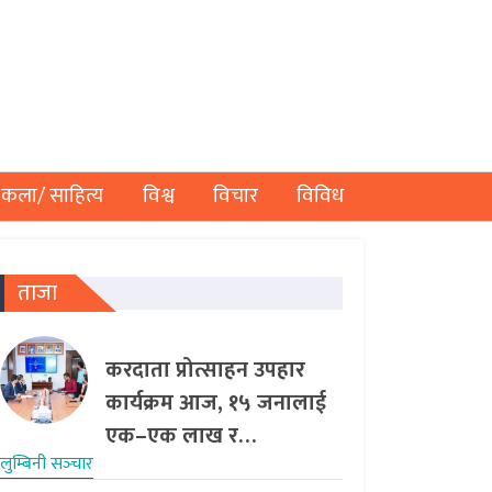
कला/ साहित्य
विश्व
विचार
विविध
ताजा
करदाता प्रोत्साहन उपहार
कार्यक्रम आज, १५ जनालाई
एक–एक लाख र…
लुम्बिनी सञ्‍चार