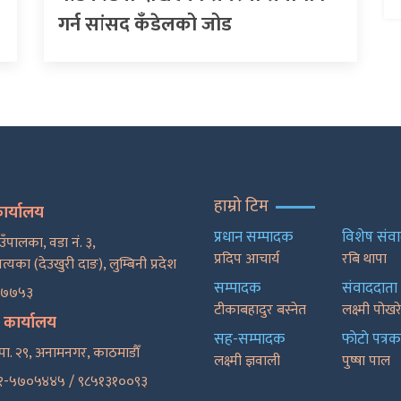
गर्न सांसद कँडेलको जोड
हाम्रो टिम
कार्यालय
प्रधान सम्पादक
विशेष संव
ाउँपालका, वडा नं. ३,
प्रदिप आचार्य
रबि थापा
पत्यका (देउखुरी दाङ), लुम्बिनी प्रदेश
सम्पादक
संवाददाता
२७७५३
टीकाबहादुर बस्नेत
लक्ष्मी पोख
ट कार्यालय
सह-सम्पादक
फाेटाे पत्रक
पा. २९, अनामनगर, काठमाडाैँ
लक्ष्मी ज्ञवाली
पुष्षा पाल
१-५७०५४४५ / ९८५१३१००९३