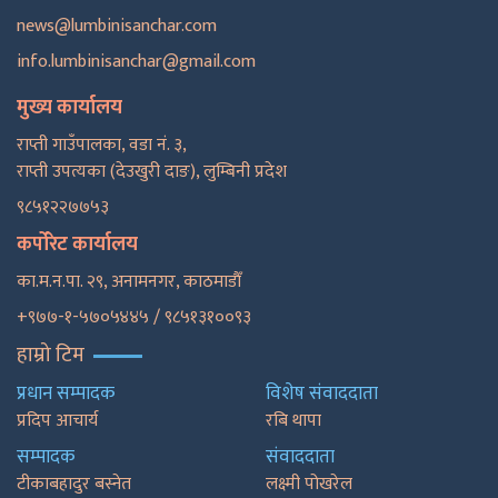
news@lumbinisanchar.com
info.lumbinisanchar@gmail.com
मुख्य कार्यालय
राप्ती गाउँपालका, वडा नं. ३,
राप्ती उपत्यका (देउखुरी दाङ), लुम्बिनी प्रदेश
९८५१२२७७५३
कर्पोरेट कार्यालय
का.म.न.पा. २९, अनामनगर, काठमाडाैँ
+९७७-१-५७०५४४५ / ९८५१३१००९३
हाम्रो टिम
प्रधान सम्पादक
विशेष संवाददाता
प्रदिप आचार्य
रबि थापा
सम्पादक
संवाददाता
टीकाबहादुर बस्नेत
लक्ष्मी पोखरेल