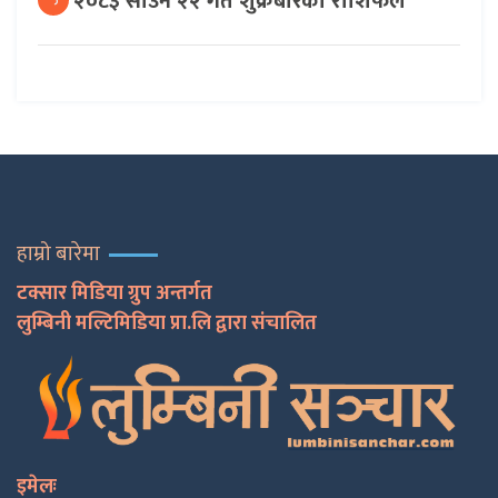
२०८३ साउन २२ गते शुक्रबारको राशिफल
हाम्रो बारेमा
टक्सार मिडिया ग्रुप अन्तर्गत
लुम्बिनी मल्टिमिडिया प्रा.लि द्वारा संचालित
इमेलः