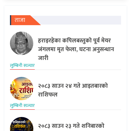
ताजा
हराइरहेका कपिलबस्तुको पूर्व मेयर
जंगलमा मृत फेला, घटना अनुसन्धान
जारी
लुम्बिनी सञ्‍चार
२०८३ साउन २४ गते आइतबारको
राशिफल
लुम्बिनी सञ्‍चार
२०८३ साउन २३ गते शनिबारको