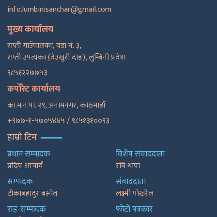
info.lumbinisanchar@gmail.com
मुख्य कार्यालय
राप्ती गाउँपालका, वडा नं. ३,
राप्ती उपत्यका (देउखुरी दाङ), लुम्बिनी प्रदेश
९८५१२२७७५३
कर्पोरेट कार्यालय
का.म.न.पा. २९, अनामनगर, काठमाडाैँ
+९७७-१-५७०५४४५ / ९८५१३१००९३
हाम्रो टिम
प्रधान सम्पादक
विशेष संवाददाता
प्रदिप आचार्य
रबि थापा
सम्पादक
संवाददाता
टीकाबहादुर बस्नेत
लक्ष्मी पोखरेल
सह-सम्पादक
फाेटाे पत्रकार