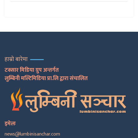
हाम्रो बारेमा
टक्सार मिडिया ग्रुप अन्तर्गत
लुम्बिनी मल्टिमिडिया प्रा.लि द्वारा संचालित
इमेलः
news@lumbinisanchar.com