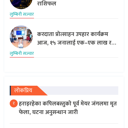
राशिफल
लुम्बिनी सञ्‍चार
करदाता प्रोत्साहन उपहार कार्यक्रम
आज, १५ जनालाई एक–एक लाख र…
लुम्बिनी सञ्‍चार
लोकप्रिय
हराइरहेका कपिलबस्तुको पूर्व मेयर जंगलमा मृत
१
फेला, घटना अनुसन्धान जारी