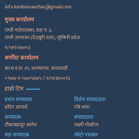
info.lumbinisanchar@gmail.com
मुख्य कार्यालय
राप्ती गाउँपालका, वडा नं. ३,
राप्ती उपत्यका (देउखुरी दाङ), लुम्बिनी प्रदेश
९८५१२२७७५३
कर्पोरेट कार्यालय
का.म.न.पा. २९, अनामनगर, काठमाडाैँ
+९७७-१-५७०५४४५ / ९८५१३१००९३
हाम्रो टिम
प्रधान सम्पादक
विशेष संवाददाता
प्रदिप आचार्य
रबि थापा
सम्पादक
संवाददाता
टीकाबहादुर बस्नेत
लक्ष्मी पोखरेल
सह-सम्पादक
फाेटाे पत्रकार