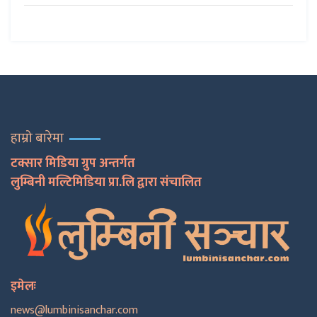
हाम्रो बारेमा
टक्सार मिडिया ग्रुप अन्तर्गत
लुम्बिनी मल्टिमिडिया प्रा.लि द्वारा संचालित
इमेलः
news@lumbinisanchar.com