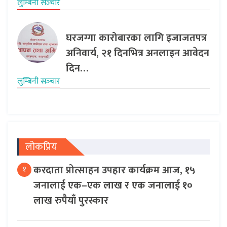
लुम्बिनी सञ्‍चार
घरजग्गा कारोबारका लागि इजाजतपत्र
अनिवार्य, २१ दिनभित्र अनलाइन आवेदन
दिन…
लुम्बिनी सञ्‍चार
लोकप्रिय
करदाता प्रोत्साहन उपहार कार्यक्रम आज, १५
१
जनालाई एक–एक लाख र एक जनालाई १०
लाख रुपैयाँ पुरस्कार