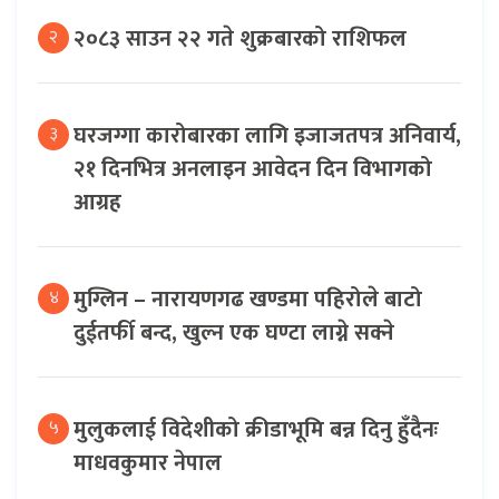
२०८३ साउन २२ गते शुक्रबारको राशिफल
२
घरजग्गा कारोबारका लागि इजाजतपत्र अनिवार्य,
३
२१ दिनभित्र अनलाइन आवेदन दिन विभागको
आग्रह
मुग्लिन – नारायणगढ खण्डमा पहिरोले बाटो
४
दुईतर्फी बन्द, खुल्न एक घण्टा लाग्ने सक्ने
मुलुकलाई विदेशीको क्रीडाभूमि बन्न दिनु हुँदैनः
५
माधवकुमार नेपाल