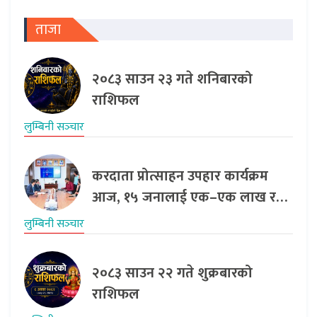
ताजा
२०८३ साउन २३ गते शनिबारको
राशिफल
लुम्बिनी सञ्‍चार
करदाता प्रोत्साहन उपहार कार्यक्रम
आज, १५ जनालाई एक–एक लाख र…
लुम्बिनी सञ्‍चार
२०८३ साउन २२ गते शुक्रबारको
राशिफल