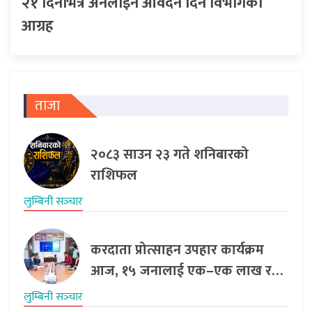
२१ दिनभित्र अनलाइन आवेदन दिन विभागको
आग्रह
ताजा
२०८३ साउन २३ गते शनिबारको
राशिफल
लुम्बिनी सञ्‍चार
करदाता प्रोत्साहन उपहार कार्यक्रम
आज, १५ जनालाई एक–एक लाख र…
लुम्बिनी सञ्‍चार