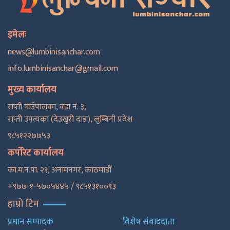
इमेलः
news@lumbinisanchar.com
info.lumbinisanchar@gmail.com
मुख्य कार्यालय
राप्ती गाउँपालका, वडा नं. ३,
राप्ती उपत्यका (देउखुरी दाङ), लुम्बिनी प्रदेश
९८५१२२७७५३
कर्पोरेट कार्यालय
का.म.न.पा. २९, अनामनगर, काठमाडाैँ
+९७७-१-५७०५४४५ / ९८५१३१००९३
हाम्रो टिम
प्रधान सम्पादक
विशेष संवाददाता