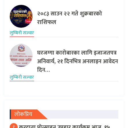
२०८३ साउन २२ गते शुक्रबारको
राशिफल
लुम्बिनी सञ्‍चार
घरजग्गा कारोबारका लागि इजाजतपत्र
अनिवार्य, २१ दिनभित्र अनलाइन आवेदन
दिन…
लुम्बिनी सञ्‍चार
लोकप्रिय
करदाता प्रोत्साहन उपहार कार्यक्रम आज, १५
१