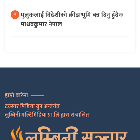
मुलुकलाई विदेशीको क्रीडाभूमि बन्न दिनु हुँदैनः
५
माधवकुमार नेपाल
हाम्रो बारेमा
टक्सार मिडिया ग्रुप अन्तर्गत
लुम्बिनी मल्टिमिडिया प्रा.लि द्वारा संचालित