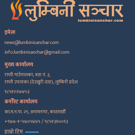
इमेलः
news@lumbinisanchar.com
info.lumbinisanchar@gmail.com
मुख्य कार्यालय
राप्ती गाउँपालका, वडा नं. ३,
राप्ती उपत्यका (देउखुरी दाङ), लुम्बिनी प्रदेश
९८५१२२७७५३
कर्पोरेट कार्यालय
का.म.न.पा. २९, अनामनगर, काठमाडाैँ
+९७७-१-५७०५४४५ / ९८५१३१००९३
हाम्रो टिम