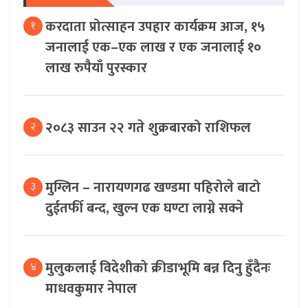
करदाता प्रोत्साहन उपहार कार्यक्रम आज, १५
१
जनालाई एक–एक लाख र एक जनालाई १०
लाख रुपैयाँ पुरस्कार
२०८३ साउन २२ गते शुक्रबारको राशिफल
२
मुग्लिन – नारायणगढ खण्डमा पहिरोले बाटो
३
दुईतर्फी बन्द, खुल्न एक घण्टा लाग्ने सक्ने
मुलुकलाई विदेशीको क्रीडाभूमि बन्न दिनु हुँदैनः
४
माधवकुमार नेपाल