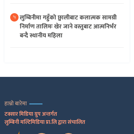
लुम्बिनीमा गहुँको छ्वालीबाट कलात्मक सामग्री
५
निर्माण तालिमः खेर जाने वस्तुबाट आत्मनिर्भर
बन्दै स्थानीय महिला
हाम्रो बारेमा
टक्सार मिडिया ग्रुप अन्तर्गत
लुम्बिनी मल्टिमिडिया प्रा.लि द्वारा संचालित