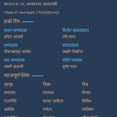
का.म.न.पा. २९, अनामनगर, काठमाडाैँ
+९७७-१-५७०५४४५ / ९८५१३१००९३
हाम्रो टिम
प्रधान सम्पादक
विशेष संवाददाता
प्रदिप आचार्य
रबि थापा
सम्पादक
संवाददाता
टीकाबहादुर बस्नेत
लक्ष्मी पोखरेल
सह-सम्पादक
फाेटाे पत्रकार
लक्ष्मी ज्ञवाली
पुष्षा पाल
महत्वपूर्ण लिंक
गृहपृष्ठ
शिक्षा
विश्व
समाचार
स्वास्थ्य
विचार
राजनीति
कला/ साहित्य
विविध
आर्थिक
पर्यटन
पालिका