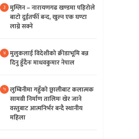
मुग्लिन – नारायणगढ खण्डमा पहिरोले
३
बाटो दुईतर्फी बन्द, खुल्न एक घण्टा
लाग्ने सक्ने
मुलुकलाई विदेशीको क्रीडाभूमि बन्न
४
दिनु हुँदैनः माधवकुमार नेपाल
लुम्बिनीमा गहुँको छ्वालीबाट कलात्मक
५
सामग्री निर्माण तालिमः खेर जाने
वस्तुबाट आत्मनिर्भर बन्दै स्थानीय
महिला