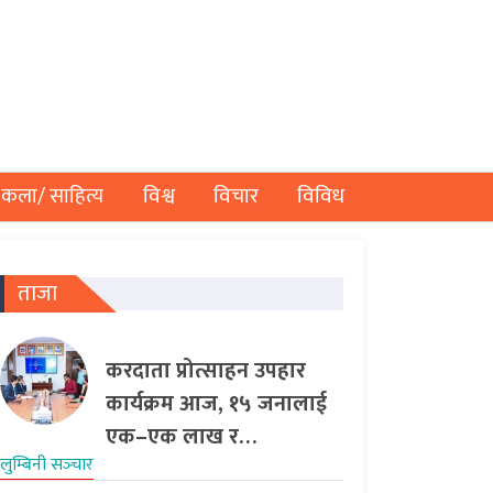
कला/ साहित्य
विश्व
विचार
विविध
ताजा
करदाता प्रोत्साहन उपहार
कार्यक्रम आज, १५ जनालाई
एक–एक लाख र…
लुम्बिनी सञ्‍चार