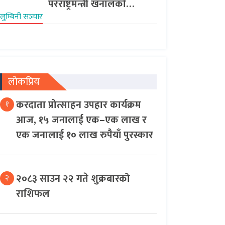
परराष्ट्रमन्त्री खनालको…
लुम्बिनी सञ्‍चार
लोकप्रिय
करदाता प्रोत्साहन उपहार कार्यक्रम
१
आज, १५ जनालाई एक–एक लाख र
एक जनालाई १० लाख रुपैयाँ पुरस्कार
२०८३ साउन २२ गते शुक्रबारको
२
राशिफल