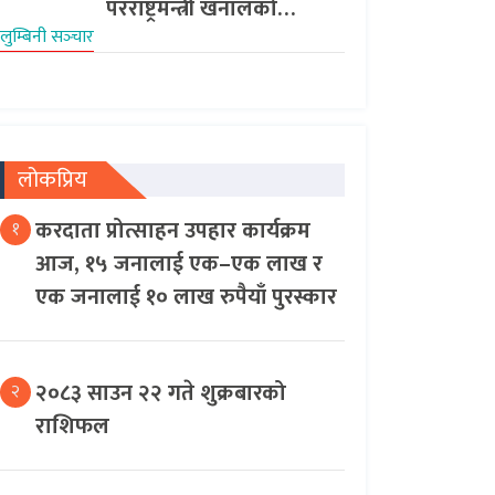
परराष्ट्रमन्त्री खनालको…
लुम्बिनी सञ्‍चार
लोकप्रिय
करदाता प्रोत्साहन उपहार कार्यक्रम
१
आज, १५ जनालाई एक–एक लाख र
एक जनालाई १० लाख रुपैयाँ पुरस्कार
२०८३ साउन २२ गते शुक्रबारको
२
राशिफल