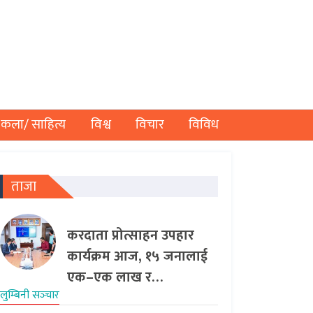
कला/ साहित्य
विश्व
विचार
विविध
ताजा
करदाता प्रोत्साहन उपहार
कार्यक्रम आज, १५ जनालाई
एक–एक लाख र…
लुम्बिनी सञ्‍चार