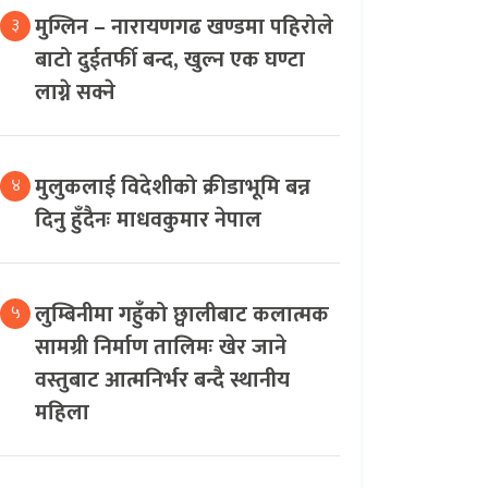
मुग्लिन – नारायणगढ खण्डमा पहिरोले
३
बाटो दुईतर्फी बन्द, खुल्न एक घण्टा
लाग्ने सक्ने
मुलुकलाई विदेशीको क्रीडाभूमि बन्न
४
दिनु हुँदैनः माधवकुमार नेपाल
लुम्बिनीमा गहुँको छ्वालीबाट कलात्मक
५
सामग्री निर्माण तालिमः खेर जाने
वस्तुबाट आत्मनिर्भर बन्दै स्थानीय
महिला