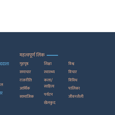
महत्वपूर्ण लिंक
ाददाता
गृहपृष्ठ
शिक्षा
विश्व
समाचार
स्वास्थ्य
विचार
राजनीति
कला/
विविध
रेल
साहित्य
आर्थिक
पालिका
ार
पर्यटन
सामाजिक
जीवनशैली
खेलकुद