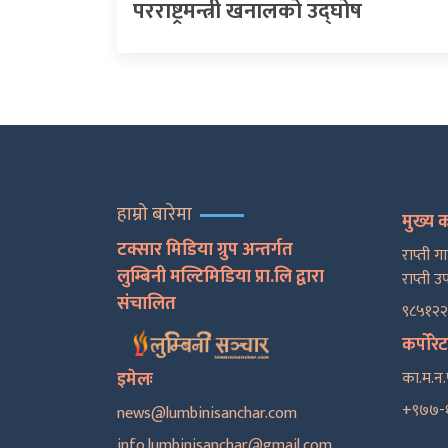
परराष्ट्रमन्त्री खनालको उद्घोष
हाम्रो बारेमा
मुख्य 
टक्सार मिडिया ग्रुप अन्तर्गत
राप्ती ग
लुम्बिनी मल्टिमिडिया प्रा.लि द्वारा
राप्ती उ
संचालित
९८५१२
कर्पोरे
इमेलः
का.म.न.
+९७७-
news@lumbinisanchar.com
info.lumbinisanchar@gmail.com