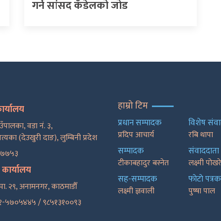
गर्न सांसद कँडेलको जोड
हाम्रो टिम
कार्यालय
प्रधान सम्पादक
विशेष संव
ाउँपालका, वडा नं. ३,
प्रदिप आचार्य
रबि थापा
पत्यका (देउखुरी दाङ), लुम्बिनी प्रदेश
सम्पादक
संवाददाता
२७७५३
टीकाबहादुर बस्नेत
लक्ष्मी पोख
ट कार्यालय
सह-सम्पादक
फाेटाे पत्रक
पा. २९, अनामनगर, काठमाडाैँ
लक्ष्मी ज्ञवाली
पुष्षा पाल
१-५७०५४४५ / ९८५१३१००९३