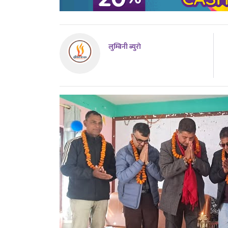
लुम्बिनी ब्युराे