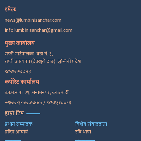
इमेलः
news@lumbinisanchar.com
info.lumbinisanchar@gmail.com
मुख्य कार्यालय
राप्ती गाउँपालका, वडा नं. ३,
राप्ती उपत्यका (देउखुरी दाङ), लुम्बिनी प्रदेश
९८५१२२७७५३
कर्पोरेट कार्यालय
का.म.न.पा. २९, अनामनगर, काठमाडाैँ
+९७७-१-५७०५४४५ / ९८५१३१००९३
हाम्रो टिम
प्रधान सम्पादक
विशेष संवाददाता
प्रदिप आचार्य
रबि थापा