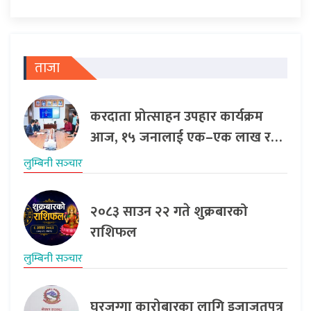
ताजा
करदाता प्रोत्साहन उपहार कार्यक्रम
आज, १५ जनालाई एक–एक लाख र…
लुम्बिनी सञ्‍चार
२०८३ साउन २२ गते शुक्रबारको
राशिफल
लुम्बिनी सञ्‍चार
घरजग्गा कारोबारका लागि इजाजतपत्र