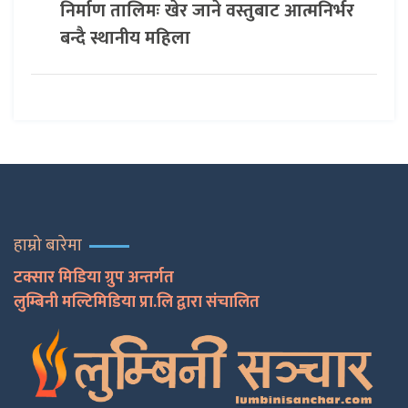
निर्माण तालिमः खेर जाने वस्तुबाट आत्मनिर्भर
बन्दै स्थानीय महिला
हाम्रो बारेमा
टक्सार मिडिया ग्रुप अन्तर्गत
लुम्बिनी मल्टिमिडिया प्रा.लि द्वारा संचालित