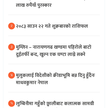
लाख रुपैयाँ पुरस्कार
२०८३ साउन २२ गते शुक्रबारको राशिफल
२
मुग्लिन – नारायणगढ खण्डमा पहिरोले बाटो
३
दुईतर्फी बन्द, खुल्न एक घण्टा लाग्ने सक्ने
मुलुकलाई विदेशीको क्रीडाभूमि बन्न दिनु हुँदैनः
४
माधवकुमार नेपाल
लुम्बिनीमा गहुँको छ्वालीबाट कलात्मक सामग्री
५