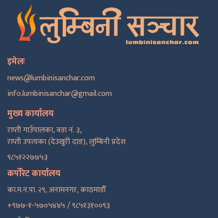
इमेलः
news@lumbinisanchar.com
info.lumbinisanchar@gmail.com
मुख्य कार्यालय
राप्ती गाउँपालका, वडा नं. ३,
राप्ती उपत्यका (देउखुरी दाङ), लुम्बिनी प्रदेश
९८५१२२७७५३
कर्पोरेट कार्यालय
का.म.न.पा. २९, अनामनगर, काठमाडाैँ
+९७७-१-५७०५४४५ / ९८५१३१००९३