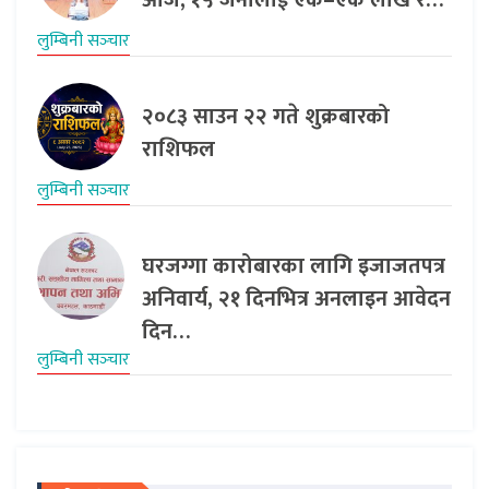
आज, १५ जनालाई एक–एक लाख र…
लुम्बिनी सञ्‍चार
२०८३ साउन २२ गते शुक्रबारको
राशिफल
लुम्बिनी सञ्‍चार
घरजग्गा कारोबारका लागि इजाजतपत्र
अनिवार्य, २१ दिनभित्र अनलाइन आवेदन
दिन…
लुम्बिनी सञ्‍चार