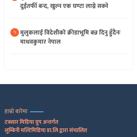
दुईतर्फी बन्द, खुल्न एक घण्टा लाग्ने सक्ने
मुलुकलाई विदेशीको क्रीडाभूमि बन्न दिनु हुँदैनः
५
माधवकुमार नेपाल
हाम्रो बारेमा
टक्सार मिडिया ग्रुप अन्तर्गत
लुम्बिनी मल्टिमिडिया प्रा.लि द्वारा संचालित