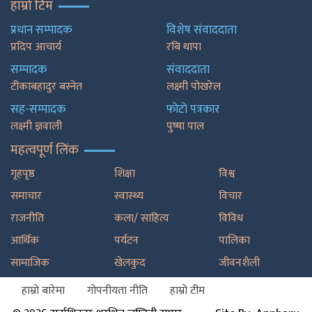
हाम्रो टिम
प्रधान सम्पादक
विशेष संवाददाता
प्रदिप आचार्य
रबि थापा
सम्पादक
संवाददाता
टीकाबहादुर बस्नेत
लक्ष्मी पोखरेल
सह-सम्पादक
फाेटाे पत्रकार
लक्ष्मी ज्ञवाली
पुष्षा पाल
महत्वपूर्ण लिंक
गृहपृष्ठ
शिक्षा
विश्व
समाचार
स्वास्थ्य
विचार
राजनीति
कला/ साहित्य
विविध
आर्थिक
पर्यटन
पालिका
सामाजिक
खेलकुद
जीवनशैली
हाम्रो बारेमा
गोपनीयता नीति
हाम्रो टीम