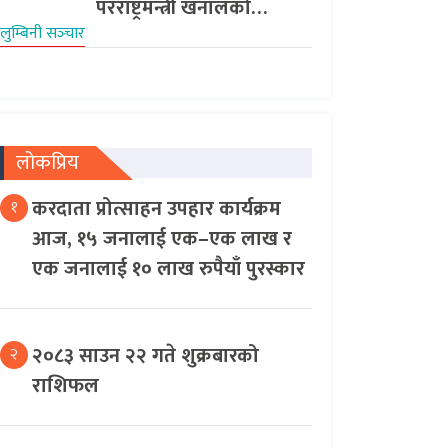
परराष्ट्रमन्त्री खनालको…
लुम्बिनी सञ्‍चार
लोकप्रिय
करदाता प्रोत्साहन उपहार कार्यक्रम
१
आज, १५ जनालाई एक–एक लाख र
एक जनालाई १० लाख रुपैयाँ पुरस्कार
२०८३ साउन २२ गते शुक्रबारको
२
राशिफल