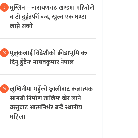
मुग्लिन – नारायणगढ खण्डमा पहिरोले
३
बाटो दुईतर्फी बन्द, खुल्न एक घण्टा
लाग्ने सक्ने
मुलुकलाई विदेशीको क्रीडाभूमि बन्न
४
दिनु हुँदैनः माधवकुमार नेपाल
लुम्बिनीमा गहुँको छ्वालीबाट कलात्मक
५
सामग्री निर्माण तालिमः खेर जाने
वस्तुबाट आत्मनिर्भर बन्दै स्थानीय
महिला