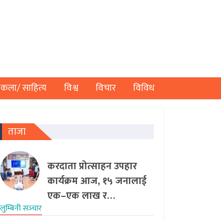
कला/ साहित्य
विश्व
विचार
विविध
ताजा
करदाता प्रोत्साहन उपहार
कार्यक्रम आज, १५ जनालाई
एक–एक लाख र…
लुम्बिनी सञ्‍चार