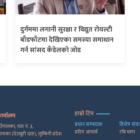
दुर्गममा लगानी सुरक्षा र विद्युत रोयल्टी
बाँडफाँटमा देखिएका समस्या समाधान
गर्न सांसद कँडेलको जोड
हाम्रो टिम
कार्यालय
प्रधान सम्पादक
विशेष संव
ाउँपालका, वडा नं. ३,
प्रदिप आचार्य
रबि थापा
पत्यका (देउखुरी दाङ), लुम्बिनी प्रदेश