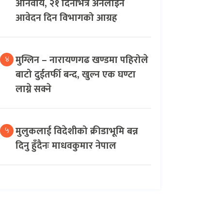
अनिवार्य, २१ दिनभित्र अनलाइन
आवेदन दिन विभागको आग्रह
मुग्लिन – नारायणगढ खण्डमा पहिरोले
४
बाटो दुईतर्फी बन्द, खुल्न एक घण्टा
लाग्ने सक्ने
मुलुकलाई विदेशीको क्रीडाभूमि बन्न
५
दिनु हुँदैनः माधवकुमार नेपाल