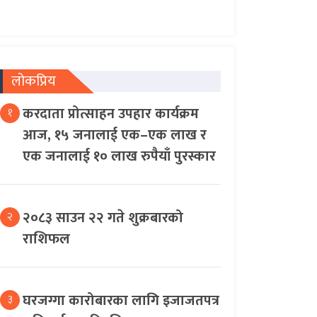
लोकप्रिय
करदाता प्रोत्साहन उपहार कार्यक्रम
१
आज, १५ जनालाई एक–एक लाख र
एक जनालाई १० लाख रुपैयाँ पुरस्कार
२०८३ साउन २२ गते शुक्रबारको
२
राशिफल
घरजग्गा कारोबारका लागि इजाजतपत्र
३