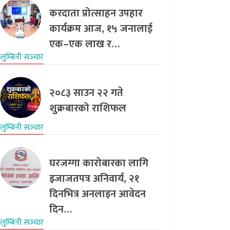
करदाता प्रोत्साहन उपहार
कार्यक्रम आज, १५ जनालाई
एक–एक लाख र…
लुम्बिनी सञ्‍चार
२०८३ साउन २२ गते
शुक्रबारको राशिफल
लुम्बिनी सञ्‍चार
घरजग्गा कारोबारका लागि
इजाजतपत्र अनिवार्य, २१
दिनभित्र अनलाइन आवेदन
दिन…
लुम्बिनी सञ्‍चार