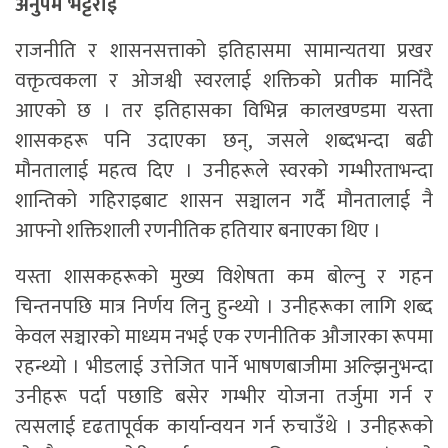
अनुपम भट्टराई
राजनीति र शासनसत्ताको इतिहासमा सामान्यतया प्रखर
वक्तृत्वकला र ओजश्वी स्वरलाई शक्तिको प्रतीक मानिँदै
आएको छ । तर इतिहासका विभिन्न कालखण्डमा यस्ता
शासकहरू पनि उदाएका छन्, जसले शब्दभन्दा बढी
मौनतालाई महत्व दिए । उनीहरूले स्वरको गम्भीरताभन्दा
शान्तिको गहिराइबाट शासन सञ्चालन गर्दै मौनतालाई नै
आफ्नो शक्तिशाली रणनीतिक हतियार बनाएका थिए ।
यस्ता शासकहरूको मुख्य विशेषता कम बोल्नु र गहन
चिन्तनपछि मात्र निर्णय लिनु हुन्थ्यो । उनीहरूका लागि शब्द
केवल सञ्चारको माध्यम नभई एक रणनीतिक औजारका रूपमा
रहन्थ्यो । भीडलाई उत्तेजित पार्ने भाषणबाजीमा अल्झिनुभन्दा
उनीहरू पर्दा पछाडि बसेर गम्भीर योजना तर्जुमा गर्न र
त्यसलाई दृढतापूर्वक कार्यान्वयन गर्न रुचाउँथे । उनीहरूको