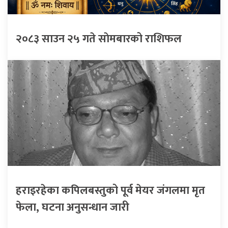
२०८३ साउन २५ गते साेमबारको राशिफल
हराइरहेका कपिलबस्तुको पूर्व मेयर जंगलमा मृत
फेला, घटना अनुसन्धान जारी