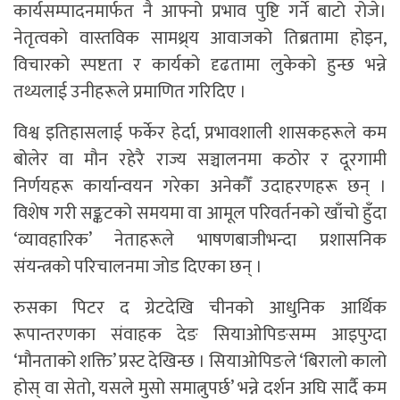
कार्यसम्पादनमार्फत नै आफ्नो प्रभाव पुष्टि गर्ने बाटो रोजे।
नेतृत्वको वास्तविक सामथ्र्य आवाजको तिब्रतामा होइन,
विचारको स्पष्टता र कार्यको दृढतामा लुकेको हुन्छ भन्ने
तथ्यलाई उनीहरूले प्रमाणित गरिदिए ।
विश्व इतिहासलाई फर्केर हेर्दा, प्रभावशाली शासकहरूले कम
बोलेर वा मौन रहेरै राज्य सञ्चालनमा कठोर र दूरगामी
निर्णयहरू कार्यान्वयन गरेका अनेकौँ उदाहरणहरू छन् ।
विशेष गरी सङ्कटको समयमा वा आमूल परिवर्तनको खाँचो हुँदा
‘व्यावहारिक’ नेताहरूले भाषणबाजीभन्दा प्रशासनिक
संयन्त्रको परिचालनमा जोड दिएका छन् ।
रुसका पिटर द ग्रेटदेखि चीनको आधुनिक आर्थिक
रूपान्तरणका संवाहक देङ सियाओपिङसम्म आइपुग्दा
‘मौनताको शक्ति’ प्रस्ट देखिन्छ । सियाओपिङले ‘बिरालो कालो
होस् वा सेतो, यसले मुसो समात्नुपर्छ’ भन्ने दर्शन अघि सार्दै कम