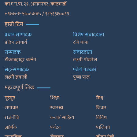
का.म.न.पा. २९, अनामनगर, काठमाडाैँ
+९७७-१-५७०५४४५ / ९८५१३१००९३
हाम्रो टिम
प्रधान सम्पादक
विशेष संवाददाता
प्रदिप आचार्य
रबि थापा
सम्पादक
संवाददाता
टीकाबहादुर बस्नेत
लक्ष्मी पोखरेल
सह-सम्पादक
फाेटाे पत्रकार
लक्ष्मी ज्ञवाली
पुष्षा पाल
महत्वपूर्ण लिंक
गृहपृष्ठ
शिक्षा
विश्व
समाचार
स्वास्थ्य
विचार
राजनीति
कला/ साहित्य
विविध
आर्थिक
पर्यटन
पालिका