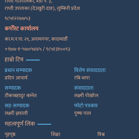
राप्ती गाउँपालका, वडा नं. ३,
राप्ती उपत्यका (देउखुरी दाङ), लुम्बिनी प्रदेश
९८५१२२७७५३
कर्पोरेट कार्यालय
का.म.न.पा. २९, अनामनगर, काठमाडाैँ
+९७७-१-५७०५४४५ / ९८५१३१००९३
हाम्रो टिम
प्रधान सम्पादक
विशेष संवाददाता
प्रदिप आचार्य
रबि थापा
सम्पादक
संवाददाता
टीकाबहादुर बस्नेत
लक्ष्मी पोखरेल
सह-सम्पादक
फाेटाे पत्रकार
लक्ष्मी ज्ञवाली
पुष्षा पाल
महत्वपूर्ण लिंक
गृहपृष्ठ
शिक्षा
विश्व