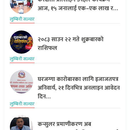
आज, १५ जनालाई एक–एक लाख र…
लुम्बिनी सञ्‍चार
२०८३ साउन २२ गते शुक्रबारको
राशिफल
लुम्बिनी सञ्‍चार
घरजग्गा कारोबारका लागि इजाजतपत्र
अनिवार्य, २१ दिनभित्र अनलाइन आवेदन
दिन…
लुम्बिनी सञ्‍चार
कन्सुलर प्रमाणीकरण अब