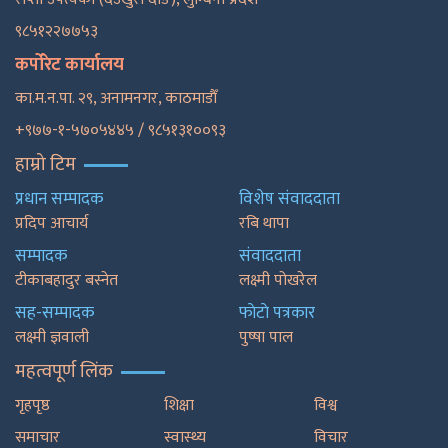
९८५१२२७७५३
कर्पोरेट कार्यालय
का.म.न.पा. २९, अनामनगर, काठमाडाैँ
+९७७-१-५७०५४४५ / ९८५१३१००९३
हाम्रो टिम
प्रधान सम्पादक
विशेष संवाददाता
प्रदिप आचार्य
रबि थापा
सम्पादक
संवाददाता
टीकाबहादुर बस्नेत
लक्ष्मी पोखरेल
सह-सम्पादक
फाेटाे पत्रकार
लक्ष्मी ज्ञवाली
पुष्षा पाल
महत्वपूर्ण लिंक
गृहपृष्ठ
शिक्षा
विश्व
समाचार
स्वास्थ्य
विचार