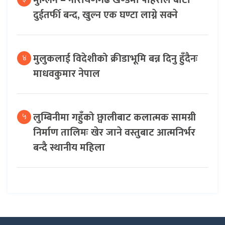
मुग्लिन – नारायणगढ खण्डमा पहिरोले बाटो
दुईतर्फी बन्द, खुल्न एक घण्टा लाग्ने सक्ने
मुलुकलाई विदेशीको क्रीडाभूमि बन्न दिनु हुँदैनः
४
माधवकुमार नेपाल
लुम्बिनीमा गहुँको छ्वालीबाट कलात्मक सामग्री
५
निर्माण तालिमः खेर जाने वस्तुबाट आत्मनिर्भर
बन्दै स्थानीय महिला