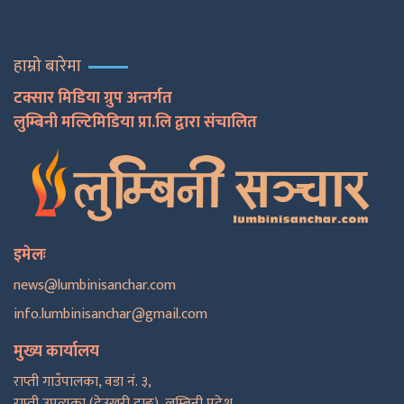
हाम्रो बारेमा
टक्सार मिडिया ग्रुप अन्तर्गत
लुम्बिनी मल्टिमिडिया प्रा.लि द्वारा संचालित
इमेलः
news@lumbinisanchar.com
info.lumbinisanchar@gmail.com
मुख्य कार्यालय
राप्ती गाउँपालका, वडा नं. ३,
राप्ती उपत्यका (देउखुरी दाङ), लुम्बिनी प्रदेश