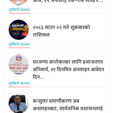
आज, १५ जनालाई एक–एक लाख र…
लुम्बिनी सञ्‍चार
२०८३ साउन २२ गते शुक्रबारको
राशिफल
लुम्बिनी सञ्‍चार
घरजग्गा कारोबारका लागि इजाजतपत्र
अनिवार्य, २१ दिनभित्र अनलाइन आवेदन
दिन…
लुम्बिनी सञ्‍चार
कन्सुलर प्रमाणीकरण अब
अनलाइनबाट, सार्वजनिक प्रशासनलाई