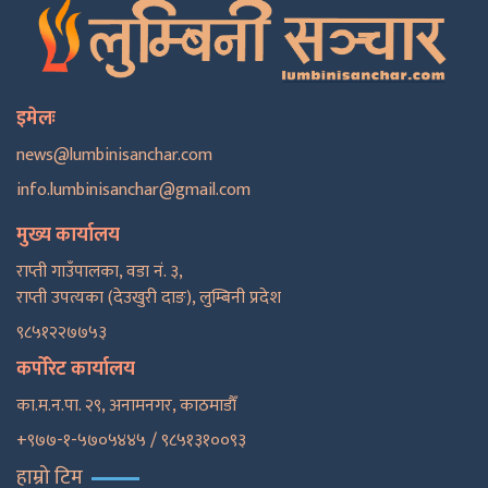
इमेलः
news@lumbinisanchar.com
info.lumbinisanchar@gmail.com
मुख्य कार्यालय
राप्ती गाउँपालका, वडा नं. ३,
राप्ती उपत्यका (देउखुरी दाङ), लुम्बिनी प्रदेश
९८५१२२७७५३
कर्पोरेट कार्यालय
का.म.न.पा. २९, अनामनगर, काठमाडाैँ
+९७७-१-५७०५४४५ / ९८५१३१००९३
हाम्रो टिम