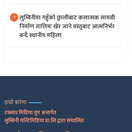
लुम्बिनीमा गहुँको छ्वालीबाट कलात्मक सामग्री
५
निर्माण तालिमः खेर जाने वस्तुबाट आत्मनिर्भर
बन्दै स्थानीय महिला
हाम्रो बारेमा
टक्सार मिडिया ग्रुप अन्तर्गत
लुम्बिनी मल्टिमिडिया प्रा.लि द्वारा संचालित