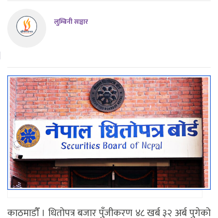
लुम्बिनी सञ्चार
काठमाडाैँ । धितोपत्र बजार पुँजीकरण ४८ खर्ब ३२ अर्ब पुगेको