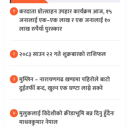
करदाता प्रोत्साहन उपहार कार्यक्रम आज, १५
१
जनालाई एक–एक लाख र एक जनालाई १०
लाख रुपैयाँ पुरस्कार
२०८३ साउन २२ गते शुक्रबारको राशिफल
२
मुग्लिन – नारायणगढ खण्डमा पहिरोले बाटो
३
दुईतर्फी बन्द, खुल्न एक घण्टा लाग्ने सक्ने
मुलुकलाई विदेशीको क्रीडाभूमि बन्न दिनु हुँदैनः
४
माधवकुमार नेपाल