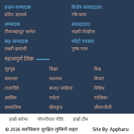
प्रधान सम्पादक
विशेष संवाददाता
प्रदिप आचार्य
रबि थापा
सम्पादक
संवाददाता
टीकाबहादुर बस्नेत
लक्ष्मी पोखरेल
सह-सम्पादक
फाेटाे पत्रकार
लक्ष्मी ज्ञवाली
पुष्षा पाल
महत्वपूर्ण लिंक
गृहपृष्ठ
शिक्षा
विश्व
समाचार
स्वास्थ्य
विचार
राजनीति
कला/ साहित्य
विविध
आर्थिक
पर्यटन
पालिका
सामाजिक
खेलकुद
जीवनशैली
हाम्रो बारेमा
गोपनीयता नीति
हाम्रो टीम
Site By: Appharu
© 2026 सर्वाधिकार शुरक्षित लुम्बिनी सञ्चार