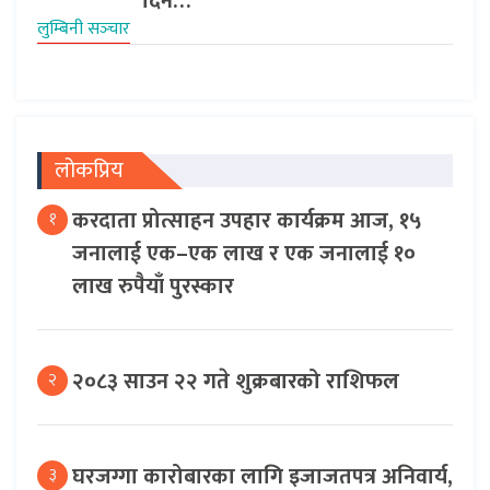
दिन…
लुम्बिनी सञ्‍चार
लोकप्रिय
करदाता प्रोत्साहन उपहार कार्यक्रम आज, १५
१
जनालाई एक–एक लाख र एक जनालाई १०
लाख रुपैयाँ पुरस्कार
२०८३ साउन २२ गते शुक्रबारको राशिफल
२
घरजग्गा कारोबारका लागि इजाजतपत्र अनिवार्य,
३