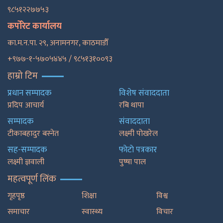
९८५१२२७७५३
कर्पोरेट कार्यालय
का.म.न.पा. २९, अनामनगर, काठमाडाैँ
+९७७-१-५७०५४४५ / ९८५१३१००९३
हाम्रो टिम
प्रधान सम्पादक
विशेष संवाददाता
प्रदिप आचार्य
रबि थापा
सम्पादक
संवाददाता
टीकाबहादुर बस्नेत
लक्ष्मी पोखरेल
सह-सम्पादक
फाेटाे पत्रकार
लक्ष्मी ज्ञवाली
पुष्षा पाल
महत्वपूर्ण लिंक
गृहपृष्ठ
शिक्षा
विश्व
समाचार
स्वास्थ्य
विचार