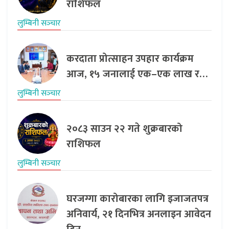
राशिफल
लुम्बिनी सञ्‍चार
करदाता प्रोत्साहन उपहार कार्यक्रम
आज, १५ जनालाई एक–एक लाख र…
लुम्बिनी सञ्‍चार
२०८३ साउन २२ गते शुक्रबारको
राशिफल
लुम्बिनी सञ्‍चार
घरजग्गा कारोबारका लागि इजाजतपत्र
अनिवार्य, २१ दिनभित्र अनलाइन आवेदन