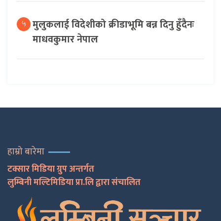
मुलुकलाई विदेशीको क्रीडाभूमि बन्न दिनु हुँदैनः
५
माधवकुमार नेपाल
हाम्रो बारेमा
टक्सार मिडिया ग्रुप अन्तर्गत
लुम्बिनी मल्टिमिडिया प्रा.लि द्वारा संचालित