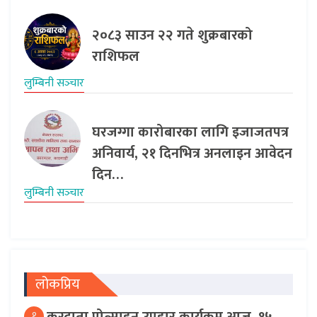
२०८३ साउन २२ गते शुक्रबारको
राशिफल
लुम्बिनी सञ्‍चार
घरजग्गा कारोबारका लागि इजाजतपत्र
अनिवार्य, २१ दिनभित्र अनलाइन आवेदन
दिन…
लुम्बिनी सञ्‍चार
लोकप्रिय
करदाता प्रोत्साहन उपहार कार्यक्रम आज, १५
१