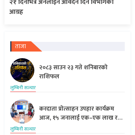
२१ दिनभित्र अनलाइन आवेदन दिन विभागको
आग्रह
ताजा
२०८३ साउन २३ गते शनिबारको
राशिफल
लुम्बिनी सञ्‍चार
करदाता प्रोत्साहन उपहार कार्यक्रम
आज, १५ जनालाई एक–एक लाख र…
लुम्बिनी सञ्‍चार