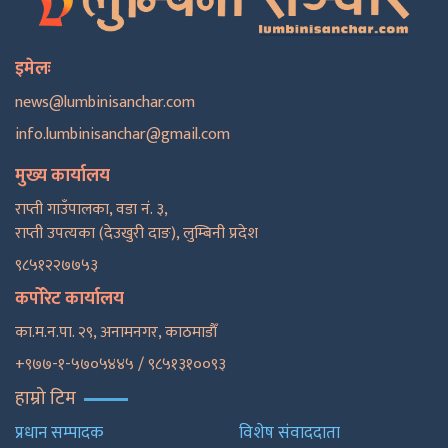
इमेलः
news@lumbinisanchar.com
info.lumbinisanchar@gmail.com
मुख्य कार्यालय
राप्ती गाउँपालका, वडा नं. ३,
राप्ती उपत्यका (देउखुरी दाङ), लुम्बिनी प्रदेश
९८५१२२७७५३
कर्पोरेट कार्यालय
का.म.न.पा. २९, अनामनगर, काठमाडाैँ
+९७७-१-५७०५४४५ / ९८५१३१००९३
हाम्रो टिम
प्रधान सम्पादक
विशेष संवाददाता