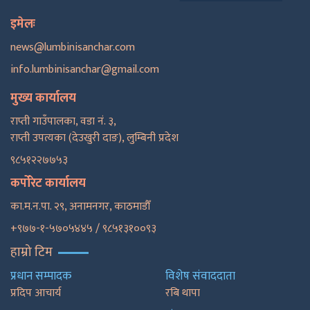
इमेलः
news@lumbinisanchar.com
info.lumbinisanchar@gmail.com
मुख्य कार्यालय
राप्ती गाउँपालका, वडा नं. ३,
राप्ती उपत्यका (देउखुरी दाङ), लुम्बिनी प्रदेश
९८५१२२७७५३
कर्पोरेट कार्यालय
का.म.न.पा. २९, अनामनगर, काठमाडाैँ
+९७७-१-५७०५४४५ / ९८५१३१००९३
हाम्रो टिम
प्रधान सम्पादक
विशेष संवाददाता
प्रदिप आचार्य
रबि थापा