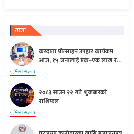
ताजा
करदाता प्रोत्साहन उपहार कार्यक्रम
आज, १५ जनालाई एक–एक लाख र…
लुम्बिनी सञ्‍चार
२०८३ साउन २२ गते शुक्रबारको
राशिफल
लुम्बिनी सञ्‍चार
घरजग्गा कारोबारका लागि इजाजतपत्र