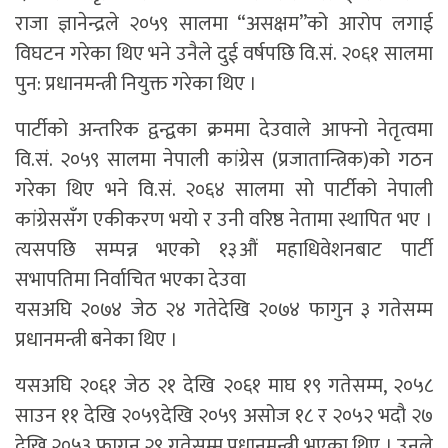
राजा ज्ञानेन्द्रले २०५९ सालमा “असक्षम”को आरोप लगाई
विघटन गरेका थिए भने उनैले दुई वर्षपछि वि.सं. २०६१ सालमा
पुन: प्रधानमन्त्री नियुक्त गरेका थिए ।
पार्टीको अन्तरिक द्वन्द्वका क्रममा देउवाले आफ्नो नेतृत्वमा
वि.सं. २०५९ सालमा नेपाली कांग्रेस (प्रजातान्त्रिक)को गठन
गरेका थिए भने वि.सं. २०६४ सालमा सो पार्टीको नेपाली
कांग्रेससँग एकीकरण भयो र उनी वरिष्ठ नेतामा स्थापित भए ।
त्यसपछि सम्पन्न भएको १३औं महाधिवेशनबाट पार्टी
सभापतिमा निर्वाचित भएका देउवा
यसअघि २०७४ जेठ २४ गतेदेखि २०७४ फागुन ३ गतेसम्म
प्रधानमन्त्री बनेका थिए ।
यसअघि २०६१ जेठ २१ देखि २०६१ माघ १९ गतेसम्म, २०५८
साउन ११ देखि २०५९देखि २०५९ असोज १८ र २०५२ भदौ २७
देखि २०५३ फागुन २९ गतेसम्म प्रधानमन्त्री भएका थिए । उनले