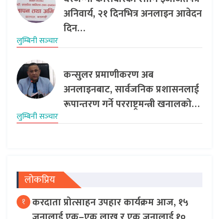
अनिवार्य, २१ दिनभित्र अनलाइन आवेदन
दिन…
लुम्बिनी सञ्‍चार
कन्सुलर प्रमाणीकरण अब
अनलाइनबाट, सार्वजनिक प्रशासनलाई
रूपान्तरण गर्ने परराष्ट्रमन्त्री खनालको…
लुम्बिनी सञ्‍चार
लोकप्रिय
करदाता प्रोत्साहन उपहार कार्यक्रम आज, १५
१
जनालाई एक–एक लाख र एक जनालाई १०