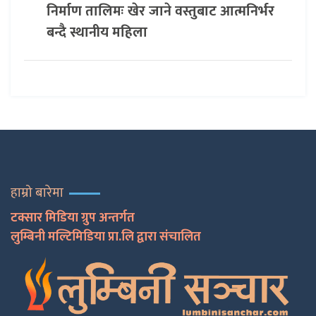
निर्माण तालिमः खेर जाने वस्तुबाट आत्मनिर्भर
बन्दै स्थानीय महिला
हाम्रो बारेमा
टक्सार मिडिया ग्रुप अन्तर्गत
लुम्बिनी मल्टिमिडिया प्रा.लि द्वारा संचालित