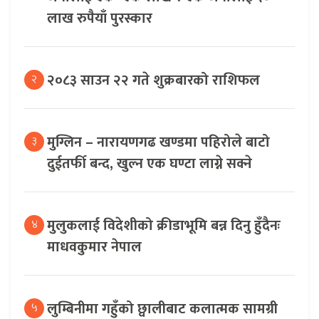
लाख रुपैयाँ पुरस्कार
२०८३ साउन २२ गते शुक्रबारको राशिफल
२
मुग्लिन – नारायणगढ खण्डमा पहिरोले बाटो
३
दुईतर्फी बन्द, खुल्न एक घण्टा लाग्ने सक्ने
मुलुकलाई विदेशीको क्रीडाभूमि बन्न दिनु हुँदैनः
४
माधवकुमार नेपाल
लुम्बिनीमा गहुँको छ्वालीबाट कलात्मक सामग्री
५