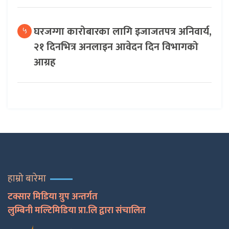
घरजग्गा कारोबारका लागि इजाजतपत्र अनिवार्य,
५
२१ दिनभित्र अनलाइन आवेदन दिन विभागको
आग्रह
हाम्रो बारेमा
टक्सार मिडिया ग्रुप अन्तर्गत
लुम्बिनी मल्टिमिडिया प्रा.लि द्वारा संचालित