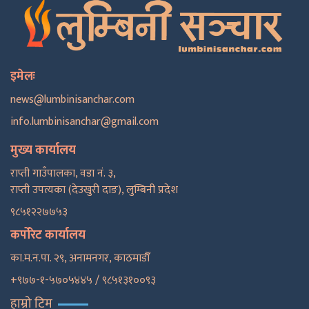
इमेलः
news@lumbinisanchar.com
info.lumbinisanchar@gmail.com
मुख्य कार्यालय
राप्ती गाउँपालका, वडा नं. ३,
राप्ती उपत्यका (देउखुरी दाङ), लुम्बिनी प्रदेश
९८५१२२७७५३
कर्पोरेट कार्यालय
का.म.न.पा. २९, अनामनगर, काठमाडाैँ
+९७७-१-५७०५४४५ / ९८५१३१००९३
हाम्रो टिम