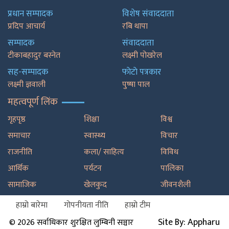
प्रधान सम्पादक
विशेष संवाददाता
प्रदिप आचार्य
रबि थापा
सम्पादक
संवाददाता
टीकाबहादुर बस्नेत
लक्ष्मी पोखरेल
सह-सम्पादक
फाेटाे पत्रकार
लक्ष्मी ज्ञवाली
पुष्षा पाल
महत्वपूर्ण लिंक
गृहपृष्ठ
शिक्षा
विश्व
समाचार
स्वास्थ्य
विचार
राजनीति
कला/ साहित्य
विविध
आर्थिक
पर्यटन
पालिका
सामाजिक
खेलकुद
जीवनशैली
हाम्रो बारेमा
गोपनीयता नीति
हाम्रो टीम
Site By: Appharu
© 2026 सर्वाधिकार शुरक्षित लुम्बिनी सञ्चार