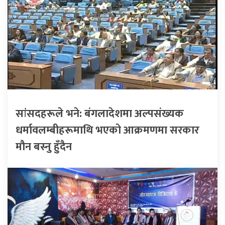
सांसदहरूले भने: बंगलादेशमा अल्पसंख्यक
धर्मावलम्बीहरूमाथि भएको आक्रमणमा सरकार
मौन बस्नु हुँदैन