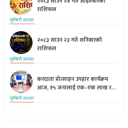
२०८३ साउन २४ गते आइतबारको
राशिफल
लुम्बिनी सञ्‍चार
२०८३ साउन २३ गते शनिबारको
राशिफल
लुम्बिनी सञ्‍चार
करदाता प्रोत्साहन उपहार कार्यक्रम
आज, १५ जनालाई एक–एक लाख र…
लुम्बिनी सञ्‍चार