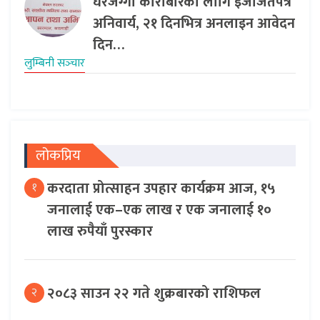
घरजग्गा कारोबारका लागि इजाजतपत्र
अनिवार्य, २१ दिनभित्र अनलाइन आवेदन
दिन…
लुम्बिनी सञ्‍चार
लोकप्रिय
करदाता प्रोत्साहन उपहार कार्यक्रम आज, १५
१
जनालाई एक–एक लाख र एक जनालाई १०
लाख रुपैयाँ पुरस्कार
२०८३ साउन २२ गते शुक्रबारको राशिफल
२