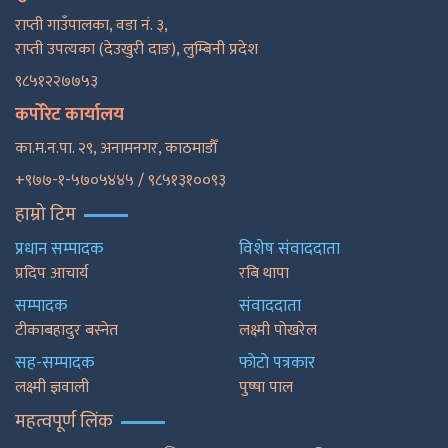
राप्ती गाउँपालका, वडा नं. ३,
राप्ती उपत्यका (देउखुरी दाङ), लुम्बिनी प्रदेश
९८५१२२७७५३
कर्पोरेट कार्यालय
का.म.न.पा. २९, अनामनगर, काठमाडाैँ
+९७७-१-५७०५४४५ / ९८५१३१००९३
हाम्रो टिम
प्रधान सम्पादक
विशेष संवाददाता
प्रदिप आचार्य
रबि थापा
सम्पादक
संवाददाता
टीकाबहादुर बस्नेत
लक्ष्मी पोखरेल
सह-सम्पादक
फाेटाे पत्रकार
लक्ष्मी ज्ञवाली
पुष्षा पाल
महत्वपूर्ण लिंक