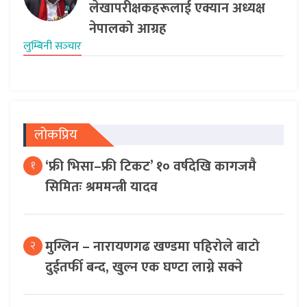
लेखापरीक्षकहरूलाई एक्यान अध्यक्ष
नेपालको आग्रह
लुम्बिनी सञ्‍चार
लोकप्रिय
‘फ्री भिसा–फ्री टिकट’ १० वर्षदेखि कागजमै
१
सिमितः श्रममन्त्री यादव
मुग्लिन – नारायणगढ खण्डमा पहिरोले बाटो
२
दुईतर्फी बन्द, खुल्न एक घण्टा लाग्ने सक्ने