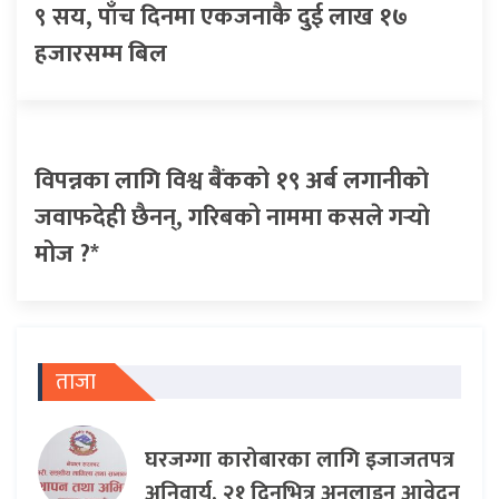
९ सय, पाँच दिनमा एकजनाकै दुई लाख १७
हजारसम्म बिल
विपन्नका लागि विश्व बैंकको १९ अर्ब लगानीकाे
जवाफदेही छैनन्, गरिबको नाममा कसले गर्‍याे
मोज ?*
ताजा
घरजग्गा कारोबारका लागि इजाजतपत्र
अनिवार्य, २१ दिनभित्र अनलाइन आवेदन