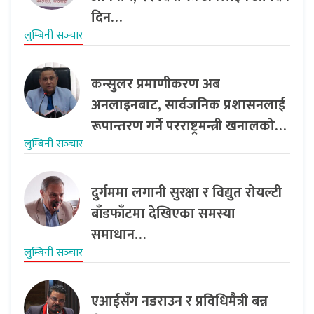
दिन…
लुम्बिनी सञ्‍चार
कन्सुलर प्रमाणीकरण अब
अनलाइनबाट, सार्वजनिक प्रशासनलाई
रूपान्तरण गर्ने परराष्ट्रमन्त्री खनालको…
लुम्बिनी सञ्‍चार
दुर्गममा लगानी सुरक्षा र विद्युत रोयल्टी
बाँडफाँटमा देखिएका समस्या
समाधान…
लुम्बिनी सञ्‍चार
एआईसँग नडराउन र प्रविधिमैत्री बन्न