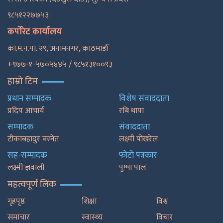
९८५१२२७७५३
कर्पोरेट कार्यालय
का.म.न.पा. २९, अनामनगर, काठमाडाैँ
+९७७-१-५७०५४४५ / ९८५१३१००९३
हाम्रो टिम
प्रधान सम्पादक
विशेष संवाददाता
प्रदिप आचार्य
रबि थापा
सम्पादक
संवाददाता
टीकाबहादुर बस्नेत
लक्ष्मी पोखरेल
सह-सम्पादक
फाेटाे पत्रकार
लक्ष्मी ज्ञवाली
पुष्षा पाल
महत्वपूर्ण लिंक
गृहपृष्ठ
शिक्षा
विश्व
समाचार
स्वास्थ्य
विचार