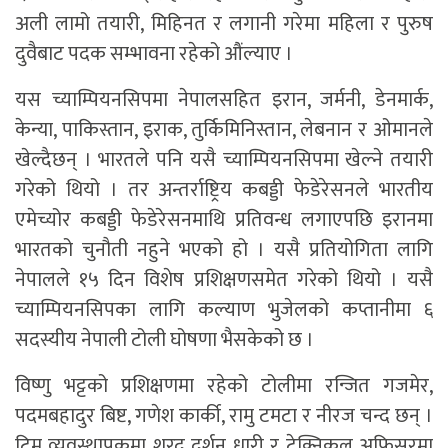
अली लामो तयारी, मिहिनत र लगानी गरेमा महिला र पुरुष
दुवैबाट पदक सम्भावना रहेको औंल्याए ।
यस च्याम्पियनसिपमा नेपालसहित इरान, जर्मनी, डेनमार्क,
केन्या, पाकिस्तान, इराक, तुर्किमिनिस्तान, लेबनान र ओमानले
खेल्दैछन् । भारतले पनि यसै च्याम्पियनसिपमा खेल्ने तयारी
गरेको थियो । तर अन्तर्राष्ट्रिय कबड्डी फेडेरेसनले भारतीय
एमेच्योर कबड्डी फेडेरेसनमाथि प्रतिवन्ध लगाएपछि इरानमा
भारतको चुनौती नहुने भएको हो । यसै प्रतियोगिता लागि
नेपालले १५ दिन विशेष प्रशिक्षणसमेत गरेको थियो । यसै
च्याम्पियनसिपका लागि कल्याण भुजेलको कप्तानीमा ६
सदस्यीय नेपाली टोली घोषणा भैसकेको छ ।
विष्णु भट्टको प्रशिक्षणमा रहेको टोलीमा रन्जित गजमेर,
पदमबहादुर बिष्ट, गणेश कार्की, रामु टमटा र नीरज चन्द छन् ।
टिम व्यवस्थापकमा शरद दर्शन धारी र टेक्निकल अफिसरमा