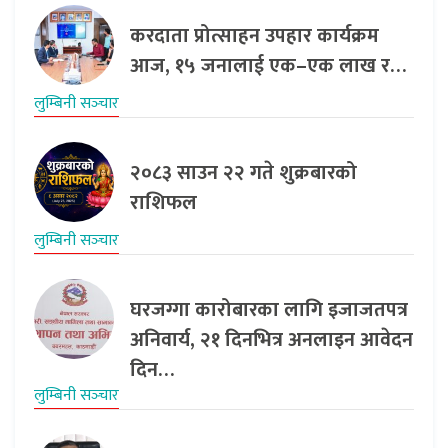
करदाता प्रोत्साहन उपहार कार्यक्रम
आज, १५ जनालाई एक–एक लाख र…
लुम्बिनी सञ्‍चार
२०८३ साउन २२ गते शुक्रबारको
राशिफल
लुम्बिनी सञ्‍चार
घरजग्गा कारोबारका लागि इजाजतपत्र
अनिवार्य, २१ दिनभित्र अनलाइन आवेदन
दिन…
लुम्बिनी सञ्‍चार