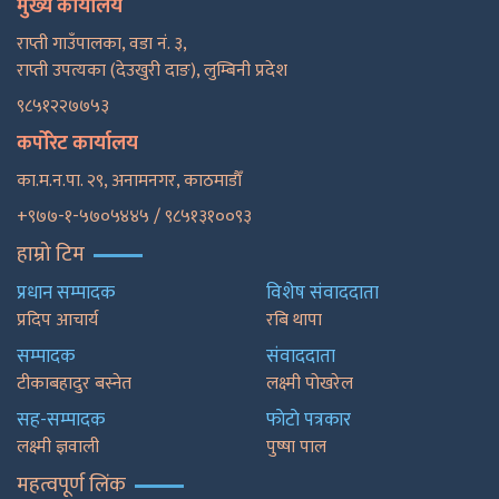
मुख्य कार्यालय
राप्ती गाउँपालका, वडा नं. ३,
राप्ती उपत्यका (देउखुरी दाङ), लुम्बिनी प्रदेश
९८५१२२७७५३
कर्पोरेट कार्यालय
का.म.न.पा. २९, अनामनगर, काठमाडाैँ
+९७७-१-५७०५४४५ / ९८५१३१००९३
हाम्रो टिम
प्रधान सम्पादक
विशेष संवाददाता
प्रदिप आचार्य
रबि थापा
सम्पादक
संवाददाता
टीकाबहादुर बस्नेत
लक्ष्मी पोखरेल
सह-सम्पादक
फाेटाे पत्रकार
लक्ष्मी ज्ञवाली
पुष्षा पाल
महत्वपूर्ण लिंक