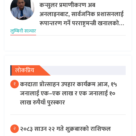
कन्सुलर प्रमाणीकरण अब
अनलाइनबाट, सार्वजनिक प्रशासनलाई
रूपान्तरण गर्ने परराष्ट्रमन्त्री खनालको…
लुम्बिनी सञ्‍चार
लोकप्रिय
करदाता प्रोत्साहन उपहार कार्यक्रम आज, १५
१
जनालाई एक–एक लाख र एक जनालाई १०
लाख रुपैयाँ पुरस्कार
२०८३ साउन २२ गते शुक्रबारको राशिफल
२