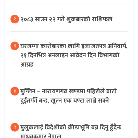
२०८३ साउन २२ गते शुक्रबारको राशिफल
२
घरजग्गा कारोबारका लागि इजाजतपत्र अनिवार्य,
३
२१ दिनभित्र अनलाइन आवेदन दिन विभागको
आग्रह
मुग्लिन – नारायणगढ खण्डमा पहिरोले बाटो
४
दुईतर्फी बन्द, खुल्न एक घण्टा लाग्ने सक्ने
मुलुकलाई विदेशीको क्रीडाभूमि बन्न दिनु हुँदैनः
५
माधवकुमार नेपाल