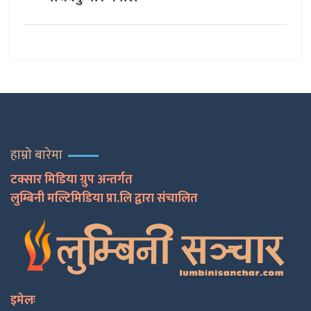
हाम्रो बारेमा
टक्सार मिडिया ग्रुप अन्तर्गत
लुम्बिनी मल्टिमिडिया प्रा.लि द्वारा संचालित
इमेलः