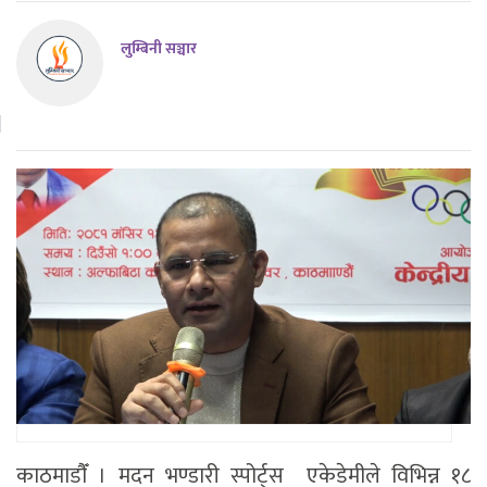
लुम्बिनी सञ्चार
काठमाडाैँ । मदन भण्डारी स्पोर्ट्स एकेडेमीले विभिन्न १८