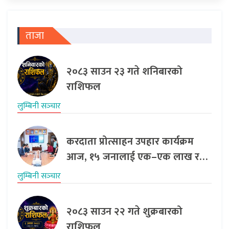
ताजा
२०८३ साउन २३ गते शनिबारको
राशिफल
लुम्बिनी सञ्‍चार
करदाता प्रोत्साहन उपहार कार्यक्रम
आज, १५ जनालाई एक–एक लाख र…
लुम्बिनी सञ्‍चार
२०८३ साउन २२ गते शुक्रबारको
राशिफल