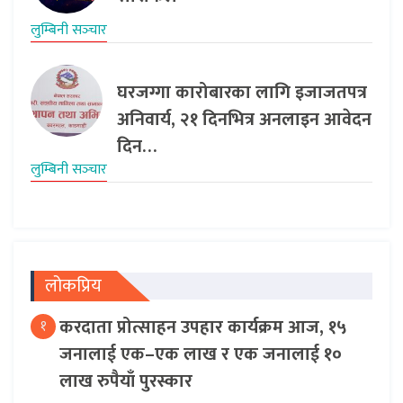
लुम्बिनी सञ्‍चार
घरजग्गा कारोबारका लागि इजाजतपत्र
अनिवार्य, २१ दिनभित्र अनलाइन आवेदन
दिन…
लुम्बिनी सञ्‍चार
लोकप्रिय
करदाता प्रोत्साहन उपहार कार्यक्रम आज, १५
१
जनालाई एक–एक लाख र एक जनालाई १०
लाख रुपैयाँ पुरस्कार