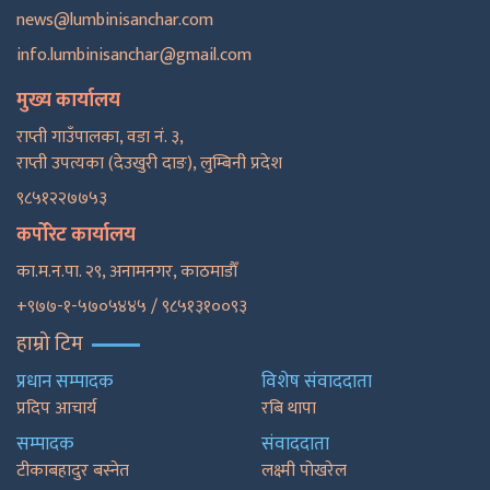
news@lumbinisanchar.com
info.lumbinisanchar@gmail.com
मुख्य कार्यालय
राप्ती गाउँपालका, वडा नं. ३,
राप्ती उपत्यका (देउखुरी दाङ), लुम्बिनी प्रदेश
९८५१२२७७५३
कर्पोरेट कार्यालय
का.म.न.पा. २९, अनामनगर, काठमाडाैँ
+९७७-१-५७०५४४५ / ९८५१३१००९३
हाम्रो टिम
प्रधान सम्पादक
विशेष संवाददाता
प्रदिप आचार्य
रबि थापा
सम्पादक
संवाददाता
टीकाबहादुर बस्नेत
लक्ष्मी पोखरेल