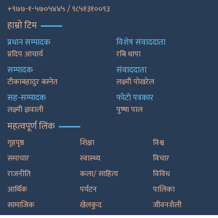
+९७७-१-५७०५४४५ / ९८५१३१००९३
हाम्रो टिम
प्रधान सम्पादक
विशेष संवाददाता
प्रदिप आचार्य
रबि थापा
सम्पादक
संवाददाता
टीकाबहादुर बस्नेत
लक्ष्मी पोखरेल
सह-सम्पादक
फाेटाे पत्रकार
लक्ष्मी ज्ञवाली
पुष्षा पाल
महत्वपूर्ण लिंक
गृहपृष्ठ
शिक्षा
विश्व
समाचार
स्वास्थ्य
विचार
राजनीति
कला/ साहित्य
विविध
आर्थिक
पर्यटन
पालिका
सामाजिक
खेलकुद
जीवनशैली