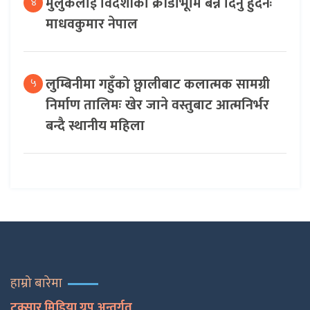
मुलुकलाई विदेशीको क्रीडाभूमि बन्न दिनु हुँदैनः
४
माधवकुमार नेपाल
लुम्बिनीमा गहुँको छ्वालीबाट कलात्मक सामग्री
५
निर्माण तालिमः खेर जाने वस्तुबाट आत्मनिर्भर
बन्दै स्थानीय महिला
हाम्रो बारेमा
टक्सार मिडिया ग्रुप अन्तर्गत