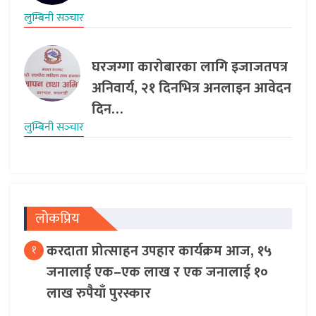
लुम्बिनी सञ्‍चार
घरजग्गा कारोबारका लागि इजाजतपत्र
अनिवार्य, २१ दिनभित्र अनलाइन आवेदन
दिन…
लुम्बिनी सञ्‍चार
लोकप्रिय
करदाता प्रोत्साहन उपहार कार्यक्रम आज, १५
१
जनालाई एक–एक लाख र एक जनालाई १०
लाख रुपैयाँ पुरस्कार