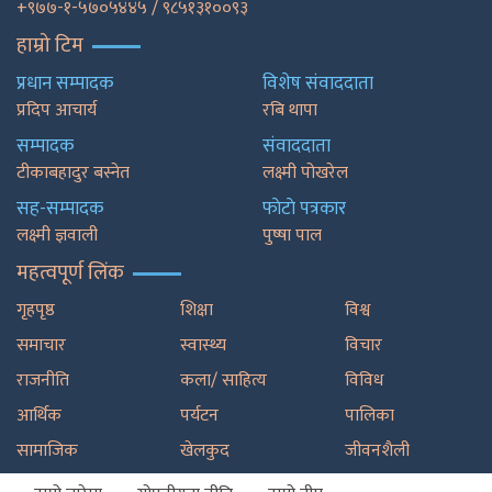
+९७७-१-५७०५४४५ / ९८५१३१००९३
हाम्रो टिम
प्रधान सम्पादक
विशेष संवाददाता
प्रदिप आचार्य
रबि थापा
सम्पादक
संवाददाता
टीकाबहादुर बस्नेत
लक्ष्मी पोखरेल
सह-सम्पादक
फाेटाे पत्रकार
लक्ष्मी ज्ञवाली
पुष्षा पाल
महत्वपूर्ण लिंक
गृहपृष्ठ
शिक्षा
विश्व
समाचार
स्वास्थ्य
विचार
राजनीति
कला/ साहित्य
विविध
आर्थिक
पर्यटन
पालिका
सामाजिक
खेलकुद
जीवनशैली