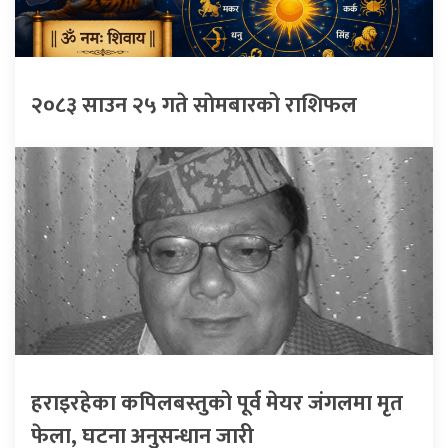
२०८३ साउन २५ गते साेमबारको राशिफल
हराइरहेका कपिलबस्तुको पूर्व मेयर जंगलमा मृत
फेला, घटना अनुसन्धान जारी