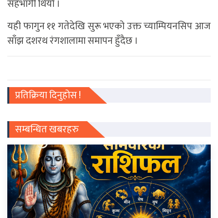
सहभागी थियाे ।
यही फागुन ११ गतेदेखि सुरू भएको उक्त च्याम्पियनसिप आज
साँझ दशरथ रंगशालामा समापन हुँदैछ ।
प्रतिक्रिया दिनुहोस !
सम्बन्धित खबरहरु