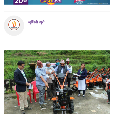
लुम्बिनी ब्युराे