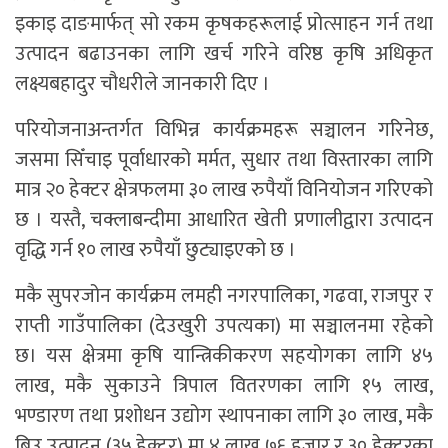
इकाइ दाङमार्फत् सो रकम कृषकहरूलाई प्रोत्साहन गर्न तथा
उत्पादन बढाउनका लागि खर्च गरिने वरिष्ठ कृषि अधिकृत
लक्ष्यबहादुर चौधरीले जानकारी दिए ।
परियोजनाअन्तर्गत विभिन्न कार्यक्रमहरू सञ्चालन गरिनेछ,
जसमा सिँचाइ पूर्वाधारको मर्मत, सुधार तथा विस्तारका लागि
मात्र २० हेक्टर क्षेत्रफलमा ३० लाख रुपैयाँ विनियोजन गरिएको
छ । यस्तै, चक्लाबन्दीमा आधारित खेती प्रणालीद्वारा उत्पादन
वृद्धि गर्न १० लाख रुपैयाँ छुट्याइएको छ ।
मकै सुपरजोन कार्यक्रम लमही नगरपालिका, गढवा, राजपुर र
राप्ती गाउँपालिका (देउखुरी उपत्यका) मा सञ्चालनमा रहेको
छ। यस क्षेत्रमा कृषि यान्त्रिकीकरण सहयोगका लागि ४५
लाख, मकै सुकाउने त्रिपाल वितरणका लागि १५ लाख,
भण्डारण तथा प्रशोधन उद्योग स्थापनाका लागि ३० लाख, मकै
बिउ उत्पादन (३५ हेक्टर) मा ४ लाख ७६ हजार र ३० हेक्टरका