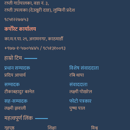
राप्ती गाउँपालका, वडा नं. ३,
राप्ती उपत्यका (देउखुरी दाङ), लुम्बिनी प्रदेश
९८५१२२७७५३
कर्पोरेट कार्यालय
का.म.न.पा. २९, अनामनगर, काठमाडाैँ
+९७७-१-५७०५४४५ / ९८५१३१००९३
हाम्रो टिम
प्रधान सम्पादक
विशेष संवाददाता
प्रदिप आचार्य
रबि थापा
सम्पादक
संवाददाता
टीकाबहादुर बस्नेत
लक्ष्मी पोखरेल
सह-सम्पादक
फाेटाे पत्रकार
लक्ष्मी ज्ञवाली
पुष्षा पाल
महत्वपूर्ण लिंक
गृहपृष्ठ
शिक्षा
विश्व