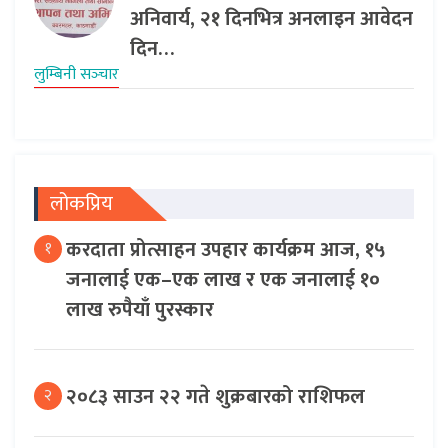
अनिवार्य, २१ दिनभित्र अनलाइन आवेदन
दिन…
लुम्बिनी सञ्‍चार
लोकप्रिय
करदाता प्रोत्साहन उपहार कार्यक्रम आज, १५
१
जनालाई एक–एक लाख र एक जनालाई १०
लाख रुपैयाँ पुरस्कार
२०८३ साउन २२ गते शुक्रबारको राशिफल
२