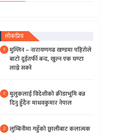
लोकप्रिय
मुग्लिन – नारायणगढ खण्डमा पहिरोले
१
बाटो दुईतर्फी बन्द, खुल्न एक घण्टा
लाग्ने सक्ने
मुलुकलाई विदेशीको क्रीडाभूमि बन्न
२
दिनु हुँदैनः माधवकुमार नेपाल
लुम्बिनीमा गहुँको छ्वालीबाट कलात्मक
३