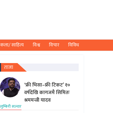
कला/ साहित्य
विश्व
विचार
विविध
ताजा
‘फ्री भिसा–फ्री टिकट’ १०
वर्षदेखि कागजमै सिमितः
श्रममन्त्री यादव
लुम्बिनी सञ्‍चार